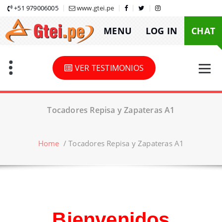
Skip
+51 979006005
www.gtei.pe
to
MENU
LOG IN
CHAT
content
VER TESTIMONIOS
Tocadores Repisa y Zapateras A1
Home
/
Tocadores Repisa y Zapateras A1
Bienvenidos