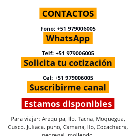
.
CONTACTOS
.
Fono: +51 979006005
.
WhatsApp
.
Telf: +51 979006005
.
Solicita tu cotización
.
Cel: +51 979006005
.
Suscribirme canal
.
.
Estamos disponibles
.
Para viajar: Arequipa, Ilo, Tacna, Moquegua,
Cusco, Juliaca, puno, Camana, Ilo, Cocachacra,
pedregal, mollendo.