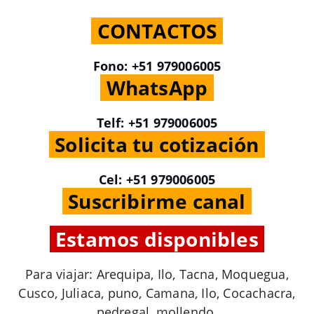
.
CONTACTOS
.
Fono: +51 979006005
.
WhatsApp
.
Telf: +51 979006005
.
Solicita tu cotización
.
Cel: +51 979006005
.
Suscribirme canal
.
.
Estamos disponibles
.
Para viajar: Arequipa, Ilo, Tacna, Moquegua,
Cusco, Juliaca, puno, Camana, Ilo, Cocachacra,
pedregal, mollendo.