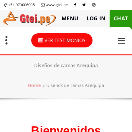
Skip
+51 979006005
www.gtei.pe
to
MENU
LOG IN
CHAT
content
VER TESTIMONIOS
Diseños de camas Arequipa
Home
/
Diseños de camas Arequipa
Bienvenidos