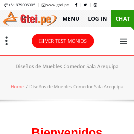
Skip
+51 979006005
www.gtei.pe
to
MENU
LOG IN
CHAT
content
VER TESTIMONIOS
Diseños de Muebles Comedor Sala Arequipa
Home
/
Diseños de Muebles Comedor Sala Arequipa
Bienvenidos