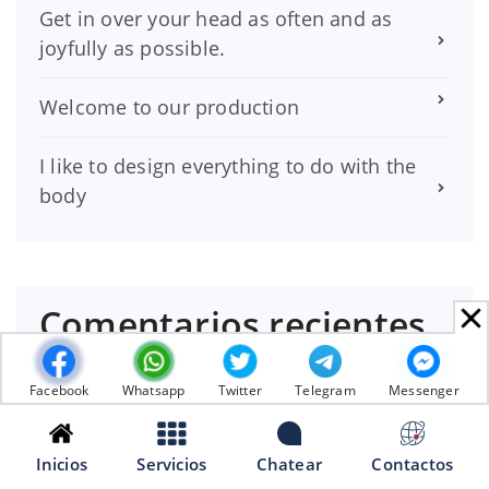
Get in over your head as often and as
joyfully as possible.
Welcome to our production
I like to design everything to do with the
body
Comentarios recientes
Peterhek
en
Will the City provide my
Facebook
Whatsapp
Twitter
Telegram
Messenger
Organization with a letter of support?
Inicios
Servicios
Chatear
Contactos