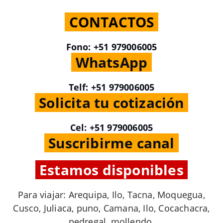
.
CONTACTOS
.
Fono: +51 979006005
.
WhatsApp
.
Telf: +51 979006005
.
Solicita tu cotización
.
Cel: +51 979006005
.
Suscribirme canal
.
.
Estamos disponibles
.
Para viajar: Arequipa, Ilo, Tacna, Moquegua,
Cusco, Juliaca, puno, Camana, Ilo, Cocachacra,
pedregal, mollendo.