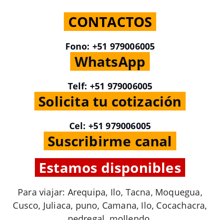
.
CONTACTOS
.
Fono: +51 979006005
.
WhatsApp
.
Telf: +51 979006005
.
Solicita tu cotización
.
Cel: +51 979006005
.
Suscribirme canal
.
.
Estamos disponibles
.
Para viajar: Arequipa, Ilo, Tacna, Moquegua,
Cusco, Juliaca, puno, Camana, Ilo, Cocachacra,
pedregal, mollendo.