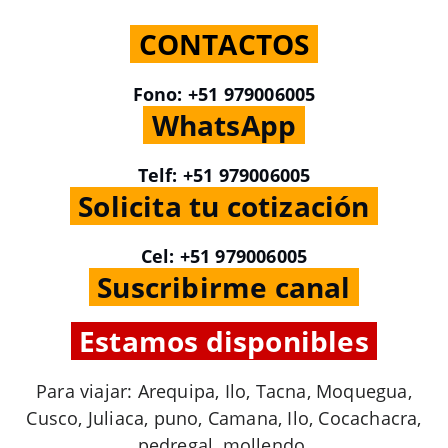
.
CONTACTOS
.
Fono: +51 979006005
.
WhatsApp
.
Telf: +51 979006005
.
Solicita tu cotización
.
Cel: +51 979006005
.
Suscribirme canal
.
.
Estamos disponibles
.
Para viajar: Arequipa, Ilo, Tacna, Moquegua,
Cusco, Juliaca, puno, Camana, Ilo, Cocachacra,
pedregal, mollendo.