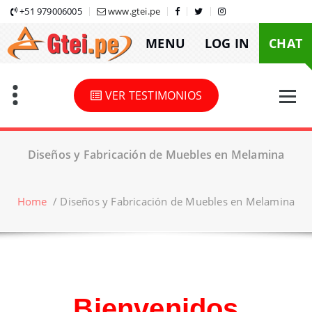
Skip
+51 979006005
www.gtei.pe
to
MENU
LOG IN
CHAT
content
VER TESTIMONIOS
Diseños y Fabricación de Muebles en Melamina
Home
/
Diseños y Fabricación de Muebles en Melamina
Bienvenidos