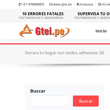
Skip
+51 979006005
www.gtei.pe
Arequipa
Horar
to
10 ERRORES FATALES
SUPERVISA TU 
content
TESTIMONIOS Y INGENIERÍA
TESTIMONIOS Y INGEN
Inicio
Decora tu hogar con vinilos adhesivos 3D
Buscar
Buscar