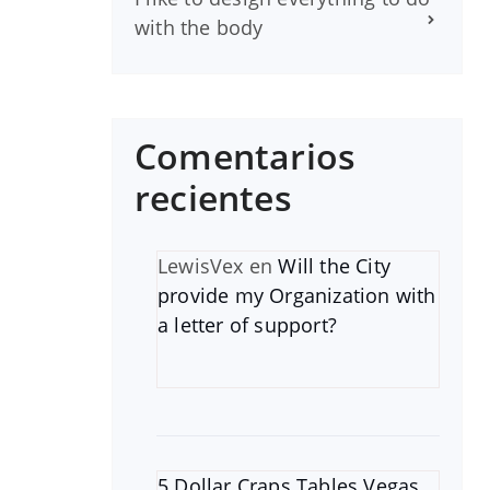
with the body
Comentarios
recientes
LewisVex
en
Will the City
provide my Organization with
a letter of support?
5 Dollar Craps Tables Vegas