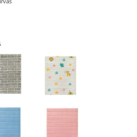
urvas
5