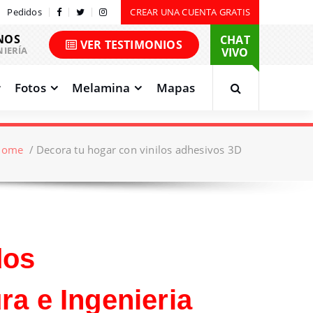
Pedidos
CREAR UNA CUENTA GRATIS
NOS
CHAT
VER TESTIMONIOS
NIERÍA
VIVO
Fotos
Melamina
Mapas
Home
/
Decora tu hogar con vinilos adhesivos 3D
dos
ra e Ingenieria