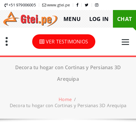
Skip
+51 979006005
www.gtei.pe
to
MENU
LOG IN
CHAT
content
VER TESTIMONIOS
Decora tu hogar con Cortinas y Persianas 3D
Arequipa
Home
/
Decora tu hogar con Cortinas y Persianas 3D Arequipa