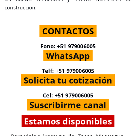
construcción.
.
CONTACTOS
.
Fono: +51 979006005
.
WhatsApp
.
Telf: +51 979006005
.
Solicita tu cotización
.
Cel: +51 979006005
.
Suscribirme canal
.
.
Estamos disponibles
.