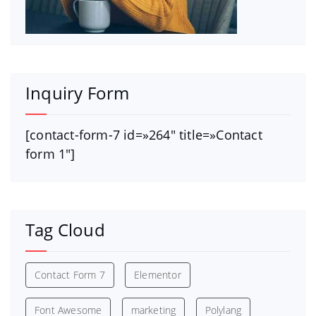
Inquiry Form
[contact-form-7 id=»264″ title=»Contact
form 1″]
Tag Cloud
Contact Form 7
Elementor
Font Awesome
marketing
Polylang