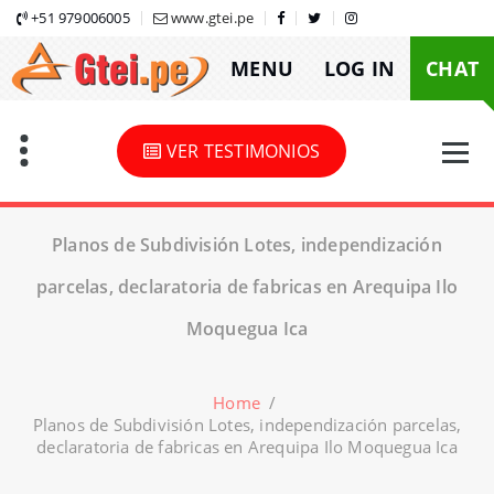
Skip
+51 979006005
www.gtei.pe
to
MENU
LOG IN
CHAT
content
VER TESTIMONIOS
Planos de Subdivisión Lotes, independización
parcelas, declaratoria de fabricas en Arequipa Ilo
Moquegua Ica
Home
/
Planos de Subdivisión Lotes, independización parcelas,
declaratoria de fabricas en Arequipa Ilo Moquegua Ica