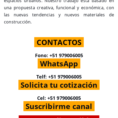
espacios urbanos. Nuestro trabajo está basado en
una propuesta creativa, funcional y económica, con
las nuevas tendencias y nuevos materiales de
construcción.
.
CONTACTOS
.
Fono: +51 979006005
.
WhatsApp
.
Telf: +51 979006005
.
Solicita tu cotización
.
Cel: +51 979006005
.
Suscribirme canal
.