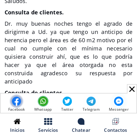
Saludos.
Consulta de clientes.
Dr. muy buenas noches tengo el agrado de
dirigirme a Ud. ya que tengo un anticipo de
herencia pero el área es de 60 m2 motivo por el
cual no cumple con el mínima necesario
quisiera construir ahí, que es lo que podría
hacer ya que el área otorgada no esta
construida agradesco su respuesta por
anticipado
Consulta de clientes.
Le presento un caso, según sucesión intestada
Facebook
Whatsapp
Twitter
Telegram
Messenger
dos hermanas son dueñas de un predio; pero
resulta que una de las hermanas debe buena
cantidad de dinero a la otra hermana y le quiere
Inicios
Servicios
Chatear
Contactos