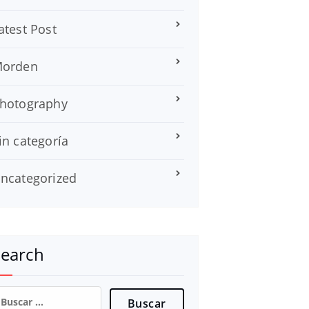
atest Post
orden
hotography
in categoría
ncategorized
Search
uscar: