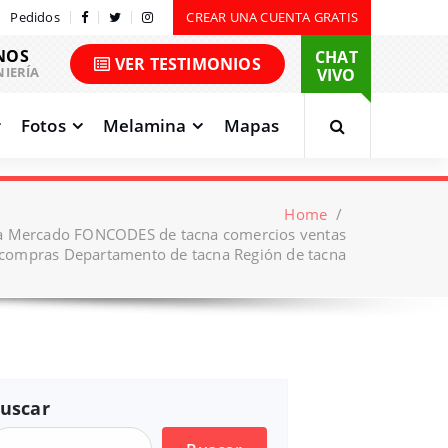
Pedidos
CREAR UNA CUENTA GRATIS
NOS
CHAT
VER TESTIMONIOS
NIERÍA
VIVO
Fotos
Melamina
Mapas
Home
/
na Mercado FONCODES de tacna comercios ventas
compras Departamento de tacna Región de tacna
uscar