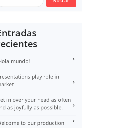
Buscar
Entradas
recientes
Hola mundo!
resentations play role in
arket
et in over your head as often
nd as joyfully as possible.
elcome to our production