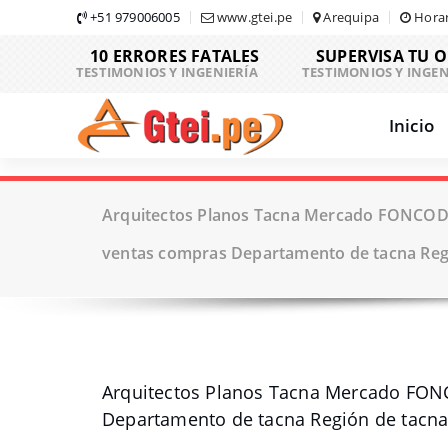
Skip
+51 979006005
www.gtei.pe
Arequipa
Horar
to
10 ERRORES FATALES
SUPERVISA TU 
content
TESTIMONIOS Y INGENIERÍA
TESTIMONIOS Y INGEN
Inicio
Arquitectos Planos Tacna Mercado FONCOD
ventas compras Departamento de tacna Reg
Arquitectos Planos Tacna Mercado FON
Departamento de tacna Región de tacn