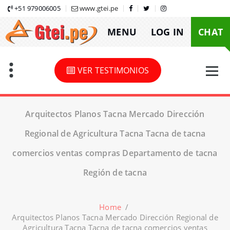
Skip
+51 979006005
www.gtei.pe
to
MENU
LOG IN
CHAT
content
VER TESTIMONIOS
Arquitectos Planos Tacna Mercado Dirección
Regional de Agricultura Tacna Tacna de tacna
comercios ventas compras Departamento de tacna
Región de tacna
Home
/
Arquitectos Planos Tacna Mercado Dirección Regional de
Agricultura Tacna Tacna de tacna comercios ventas