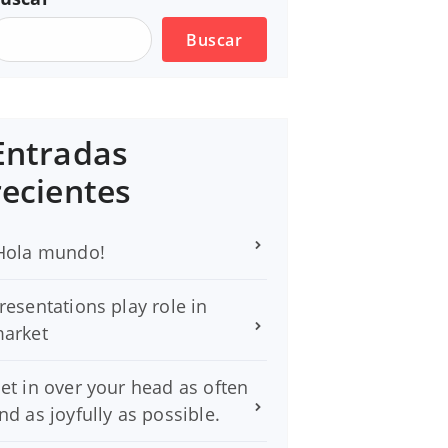
Buscar
Entradas
recientes
Hola mundo!
resentations play role in
arket
et in over your head as often
nd as joyfully as possible.