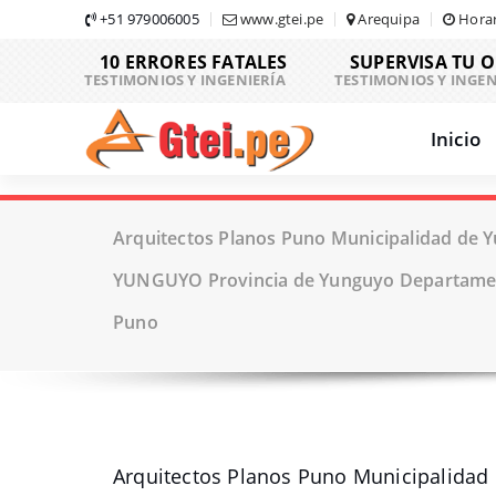
Skip
+51 979006005
www.gtei.pe
Arequipa
Horar
to
10 ERRORES FATALES
SUPERVISA TU 
content
TESTIMONIOS Y INGENIERÍA
TESTIMONIOS Y INGEN
Inicio
Arquitectos Planos Puno Municipalidad de Y
YUNGUYO Provincia de Yunguyo Departamen
Puno
Arquitectos Planos Puno Municipalidad