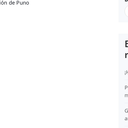
ión de Puno
¡
P
m
G
a