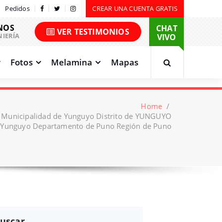
Pedidos
CREAR UNA CUENTA GRATIS
NOS
CHAT
VER TESTIMONIOS
NIERÍA
VIVO
Fotos
Melamina
Mapas
Home
/
o Municipalidad de Yunguyo Distrito de YUNGUYO
e Yunguyo Departamento de Puno Región de Puno
uscar