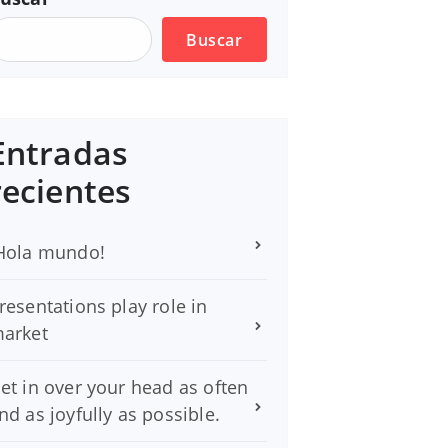
Buscar
Entradas
recientes
Hola mundo!
resentations play role in
arket
et in over your head as often
nd as joyfully as possible.