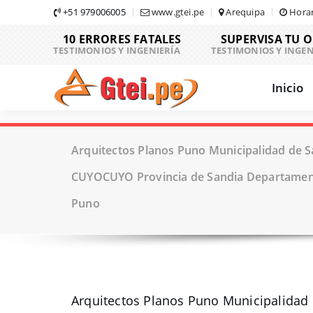
Skip
+51 979006005
www.gtei.pe
Arequipa
Horar
to
10 ERRORES FATALES
SUPERVISA TU 
content
TESTIMONIOS Y INGENIERÍA
TESTIMONIOS Y INGEN
Inicio
Arquitectos Planos Puno Municipalidad de Sa
CUYOCUYO Provincia de Sandia Departamen
Puno
Arquitectos Planos Puno Municipalidad