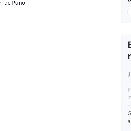
n de Puno
¡
P
m
G
a