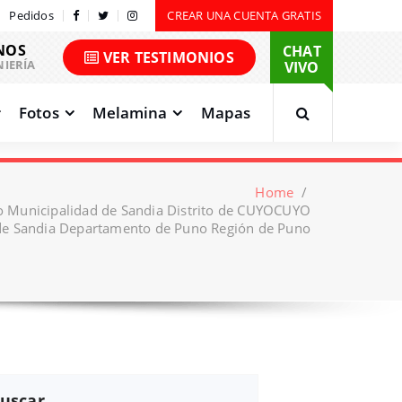
Pedidos
CREAR UNA CUENTA GRATIS
NOS
CHAT
VER TESTIMONIOS
NIERÍA
VIVO
Fotos
Melamina
Mapas
Home
/
o Municipalidad de Sandia Distrito de CUYOCUYO
de Sandia Departamento de Puno Región de Puno
uscar