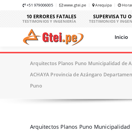
Skip
+51 979006005
www.gtei.pe
Arequipa
Horar
to
10 ERRORES FATALES
SUPERVISA TU 
content
TESTIMONIOS Y INGENIERÍA
TESTIMONIOS Y INGEN
Inicio
Arquitectos Planos Puno Municipalidad de A
ACHAYA Provincia de Azángaro Departamen
Puno
Arquitectos Planos Puno Municipalidad 