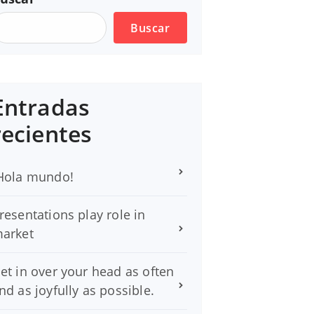
Buscar
Entradas
recientes
Hola mundo!
resentations play role in
arket
et in over your head as often
nd as joyfully as possible.