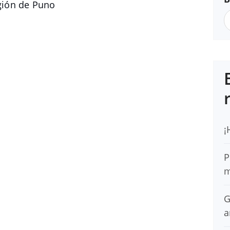
gión de Puno
¡
P
m
G
a