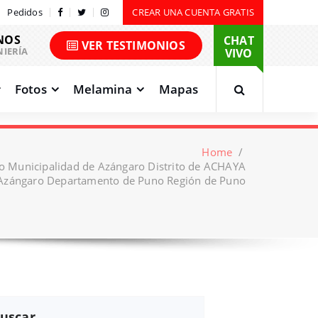
Pedidos
CREAR UNA CUENTA GRATIS
NOS
CHAT
VER TESTIMONIOS
NIERÍA
VIVO
Fotos
Melamina
Mapas
Home
/
o Municipalidad de Azángaro Distrito de ACHAYA
 Azángaro Departamento de Puno Región de Puno
uscar