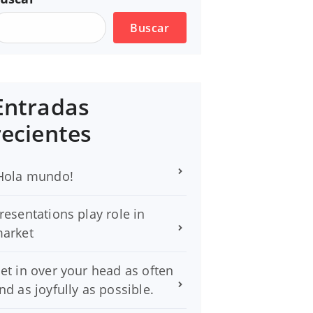
Buscar
Entradas
recientes
Hola mundo!
resentations play role in
arket
et in over your head as often
nd as joyfully as possible.