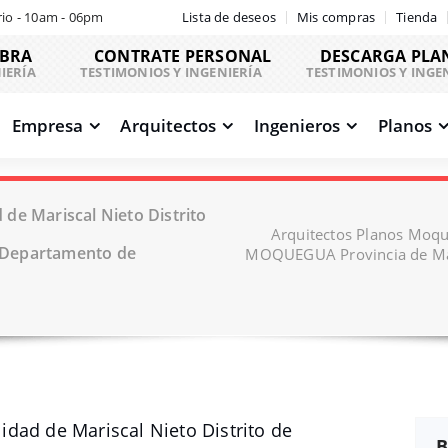
io - 10am - 06pm
Lista de deseos
Mis compras
Tienda
OBRA
CONTRATE PERSONAL
DESCARGA PLA
IERÍA
TESTIMONIOS Y INGENIERÍA
TESTIMONIOS Y INGE
Empresa
Arquitectos
Ingenieros
Planos
de Mariscal Nieto Distrito
Arquitectos Planos Moque
 Departamento de
MOQUEGUA Provincia de Mar
dad de Mariscal Nieto Distrito de
B