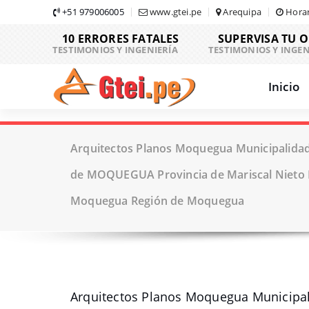
Skip
+51 979006005
www.gtei.pe
Arequipa
Horar
to
10 ERRORES FATALES
SUPERVISA TU 
content
TESTIMONIOS Y INGENIERÍA
TESTIMONIOS Y INGEN
Inicio
Arquitectos Planos Moquegua Municipalidad 
de MOQUEGUA Provincia de Mariscal Nieto
Moquegua Región de Moquegua
Arquitectos Planos Moquegua Municipali