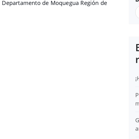
o Departamento de Moquegua Región de
¡
P
m
G
a