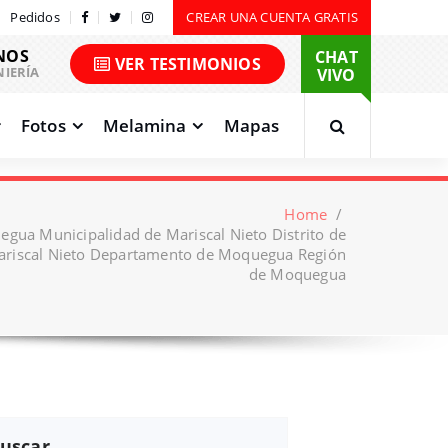
Pedidos
CREAR UNA CUENTA GRATIS
NOS
CHAT
VER TESTIMONIOS
NIERÍA
VIVO
Fotos
Melamina
Mapas
Home
/
gua Municipalidad de Mariscal Nieto Distrito de
iscal Nieto Departamento de Moquegua Región
de Moquegua
uscar