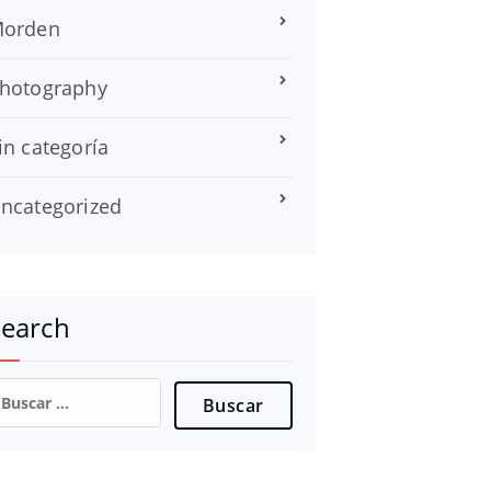
orden
hotography
in categoría
ncategorized
Search
uscar: