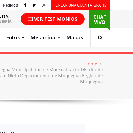
Pedidos
CREAR UNA CUENTA GRATIS
NOS
CHAT
VER TESTIMONIOS
NIERÍA
VIVO
Fotos
Melamina
Mapas
Home
/
gua Municipalidad de Mariscal Nieto Distrito de
cal Nieto Departamento de Moquegua Región de
Moquegua
uscar