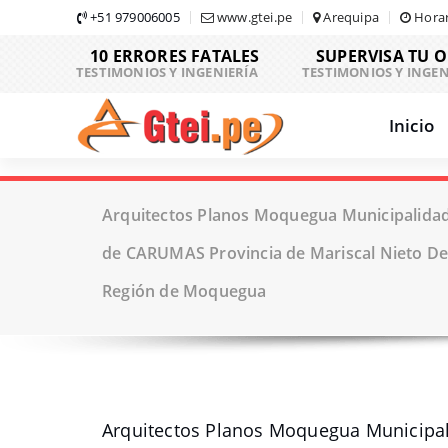
Skip
+51 979006005
www.gtei.pe
Arequipa
Horar
to
10 ERRORES FATALES
SUPERVISA TU 
content
TESTIMONIOS Y INGENIERÍA
TESTIMONIOS Y INGEN
Inicio
Arquitectos Planos Moquegua Municipalidad 
de CARUMAS Provincia de Mariscal Nieto 
Región de Moquegua
Arquitectos Planos Moquegua Municipal