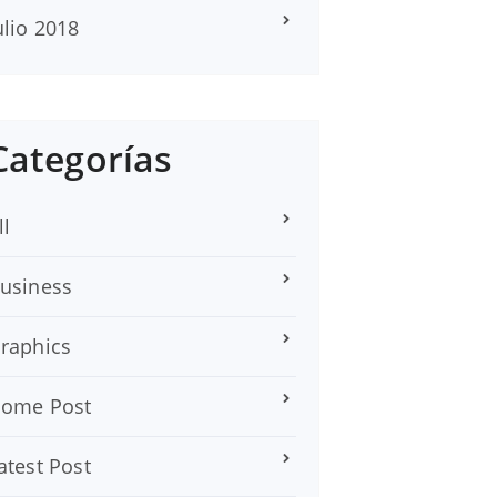
ulio 2018
Categorías
ll
usiness
raphics
ome Post
atest Post