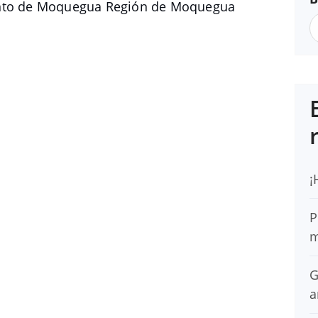
ento de Moquegua Región de Moquegua
¡
P
m
G
a