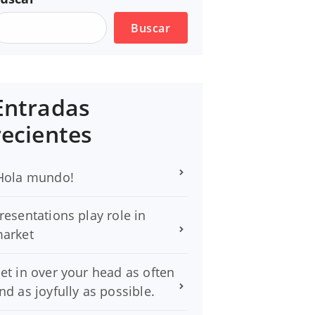
Buscar
Entradas
recientes
Hola mundo!
resentations play role in
arket
et in over your head as often
nd as joyfully as possible.