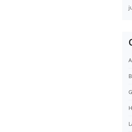
j
A
B
G
H
L