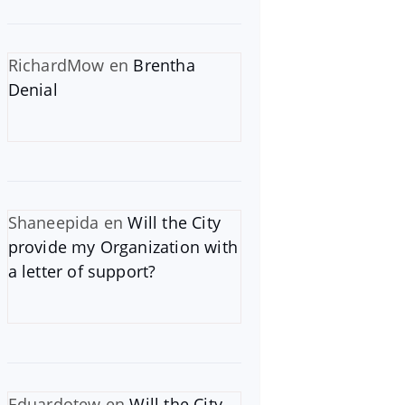
RichardMow
en
Brentha
Denial
Shaneepida
en
Will the City
provide my Organization with
a letter of support?
Eduardotew
en
Will the City