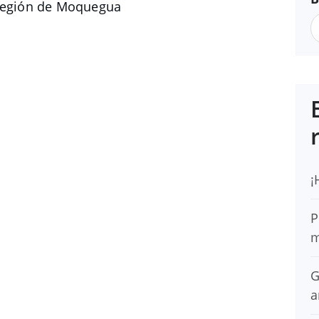
egión de Moquegua
¡
P
m
G
a