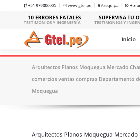
Skip
+51 979006005
www.gtei.pe
Arequipa
Horar
to
10 ERRORES FATALES
SUPERVISA TU 
content
TESTIMONIOS Y INGENIERÍA
TESTIMONIOS Y INGEN
Inicio
Arquitectos Planos Moquegua Mercado Chari
comercios ventas compras Departamento d
Moquegua
Arquitectos Planos Moquegua Mercado C