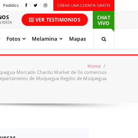
Pedidos
CREAR UNA CUENTA GRATIS
NOS
CHAT
VER TESTIMONIOS
NIERÍA
VIVO
Fotos
Melamina
Mapas
Home
/
quegua Mercado Charito Market de Ilo comercios
Departamento de Moquegua Región de Moquegua
uscar