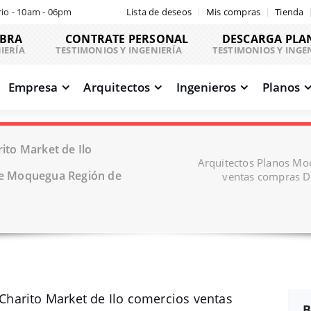
io - 10am - 06pm
Lista de deseos
Mis compras
Tienda
OBRA
CONTRATE PERSONAL
DESCARGA PLA
IERÍA
TESTIMONIOS Y INGENIERÍA
TESTIMONIOS Y INGE
Empresa
Arquitectos
Ingenieros
Planos
to Market de Ilo
Arquitectos Planos Mo
e Moquegua Región de
ventas compras 
harito Market de Ilo comercios ventas
B