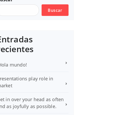
Buscar
Entradas
recientes
Hola mundo!
resentations play role in
arket
et in over your head as often
nd as joyfully as possible.