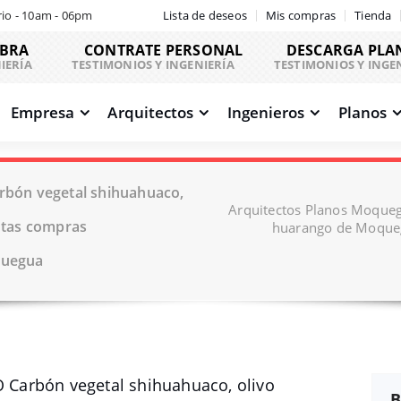
io - 10am - 06pm
Lista de deseos
Mis compras
Tienda
OBRA
CONTRATE PERSONAL
DESCARGA PLA
IERÍA
TESTIMONIOS Y INGENIERÍA
TESTIMONIOS Y INGE
Empresa
Arquitectos
Ingenieros
Planos
bón vegetal shihuahuaco,
Arquitectos Planos Moque
ntas compras
huarango de Moque
quegua
Carbón vegetal shihuahuaco, olivo
B