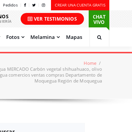
Pedidos
CREAR UNA CUENTA GRATIS
NOS
CHAT
VER TESTIMONIOS
NIERÍA
VIVO
Fotos
Melamina
Mapas
Home
/
gua MERCADO Carbón vegetal shihuahuaco, olivo
gua comercios ventas compras Departamento de
Moquegua Región de Moquegua
uscar