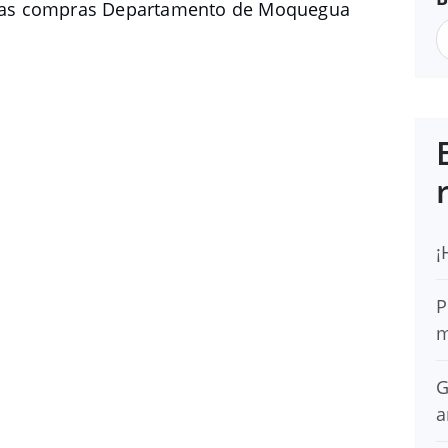
tas compras Departamento de Moquegua
¡
P
m
G
a