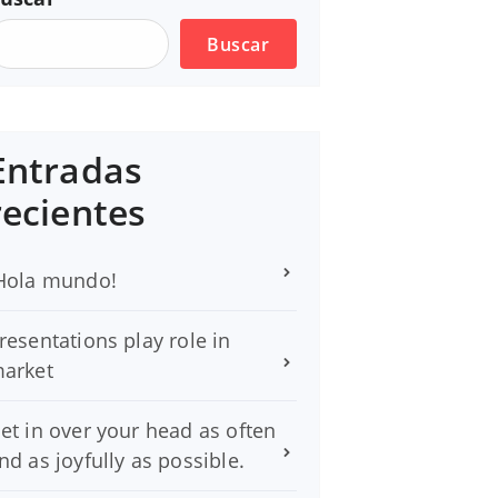
Buscar
Entradas
recientes
Hola mundo!
resentations play role in
arket
et in over your head as often
nd as joyfully as possible.