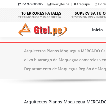
Skip
+51 979006005
www.gtei.pe
Arequipa
Horar
to
10 ERRORES FATALES
SUPERVISA TU 
content
TESTIMONIOS Y INGENIERÍA
TESTIMONIOS Y INGEN
Inicio
Arquitectos Planos Moquegua MERCADO Car
olivo huarango de Moquegua comercios ve
Departamento de Moquegua Región de Mo
Arquitectos Planos Moquegua MERCADO 