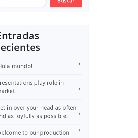
Buscar
Entradas
recientes
Hola mundo!
resentations play role in
arket
et in over your head as often
nd as joyfully as possible.
elcome to our production