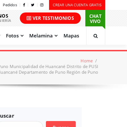
Pedidos
CREAR UNA CUENTA GRATIS
NOS
CHAT
VER TESTIMONIOS
NIERÍA
VIVO
Fotos
Melamina
Mapas
Home
/
Puno Municipalidad de Huancané Distrito de PUSI
 Huancané Departamento de Puno Región de Puno
uscar