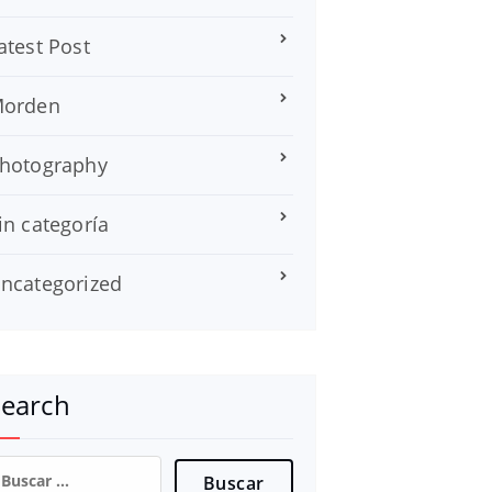
atest Post
orden
hotography
in categoría
ncategorized
Search
uscar: