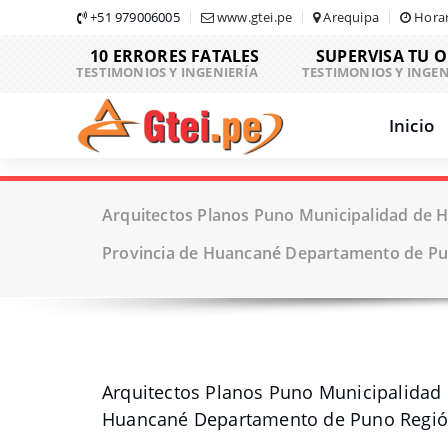
Skip
+51 979006005
www.gtei.pe
Arequipa
Horar
to
10 ERRORES FATALES
SUPERVISA TU 
content
TESTIMONIOS Y INGENIERÍA
TESTIMONIOS Y INGEN
Inicio
Arquitectos Planos Puno Municipalidad de H
Provincia de Huancané Departamento de Pu
Arquitectos Planos Puno Municipalidad 
Huancané Departamento de Puno Regió