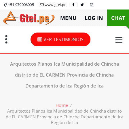
Skip
+51 979006005
www.gtei.pe
to
MENU
LOG IN
CHAT
content
VER TESTIMONIOS
Arquitectos Planos Ica Municipalidad de Chincha
distrito de EL CARMEN Provincia de Chincha
Departamento de Ica Región de Ica
Home
/
Arquitectos Planos Ica Municipalidad de Chincha distrito
de EL CARMEN Provincia de Chincha Departamento de Ica
Región de Ica