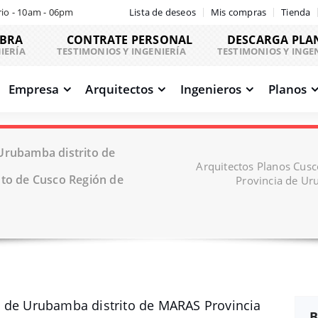
io - 10am - 06pm
Lista de deseos
Mis compras
Tienda
OBRA
CONTRATE PERSONAL
DESCARGA PLA
IERÍA
TESTIMONIOS Y INGENIERÍA
TESTIMONIOS Y INGE
Empresa
Arquitectos
Ingenieros
Planos
Urubamba distrito de
Arquitectos Planos Cus
o de Cusco Región de
Provincia de U
d de Urubamba distrito de MARAS Provincia
B