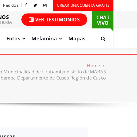
Pedidos
CREAR UNA CUENTA GRATIS
NOS
CHAT
VER TESTIMONIOS
NIERÍA
VIVO
Fotos
Melamina
Mapas
Home
/
co Municipalidad de Urubamba distrito de MARAS
rubamba Departamento de Cusco Región de Cusco
uscar