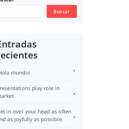
Buscar
Entradas
recientes
Hola mundo!
resentations play role in
arket
et in over your head as often
nd as joyfully as possible.