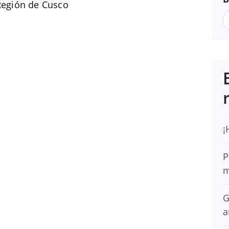
egión de Cusco
¡
P
m
G
a