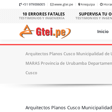
Skip
+51 979006005
www.gtei.pe
Arequipa
Horar
to
10 ERRORES FATALES
SUPERVISA TU 
content
TESTIMONIOS Y INGENIERÍA
TESTIMONIOS Y INGEN
Inicio
Arquitectos Planos Cusco Municipalidad de 
MARAS Provincia de Urubamba Departament
Cusco
Arquitectos Planos Cusco Municipalida