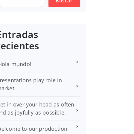
Buscar
Entradas
recientes
Hola mundo!
resentations play role in
arket
et in over your head as often
nd as joyfully as possible.
elcome to our production