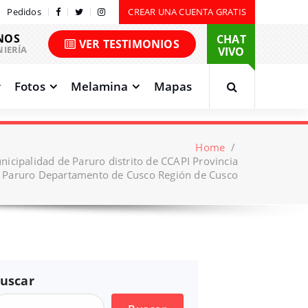
Pedidos
CREAR UNA CUENTA GRATIS
NOS
CHAT
VER TESTIMONIOS
NIERÍA
VIVO
Fotos
Melamina
Mapas
Home
/
icipalidad de Paruro distrito de CCAPI Provincia
 Paruro Departamento de Cusco Región de Cusco
uscar