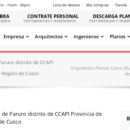
io - 10am - 06pm
Lista de deseos
Mis compras
Tienda
OBRA
CONTRATE PERSONAL
DESCARGA PLA
IERÍA
TESTIMONIOS Y INGENIERÍA
TESTIMONIOS Y INGE
Empresa
Arquitectos
Ingenieros
Planos
aruro distrito de CCAPI
Arquitectos Planos Cusco Mun
 Región de Cusco
de
de Paruro distrito de CCAPI Provincia de
B
de Cusco