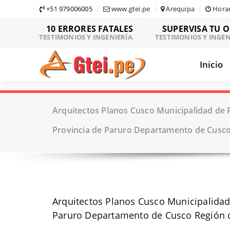
Skip
+51 979006005
www.gtei.pe
Arequipa
Horar
to
10 ERRORES FATALES
SUPERVISA TU 
content
TESTIMONIOS Y INGENIERÍA
TESTIMONIOS Y INGEN
Inicio
Arquitectos Planos Cusco Municipalidad de P
Provincia de Paruro Departamento de Cusco
Arquitectos Planos Cusco Municipalidad 
Paruro Departamento de Cusco Región 