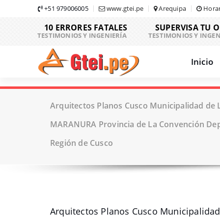
Skip
+51 979006005
www.gtei.pe
Arequipa
Horar
to
10 ERRORES FATALES
SUPERVISA TU 
content
TESTIMONIOS Y INGENIERÍA
TESTIMONIOS Y INGEN
Inicio
Arquitectos Planos Cusco Municipalidad de 
MARANURA Provincia de La Convención De
Región de Cusco
Arquitectos Planos Cusco Municipalida