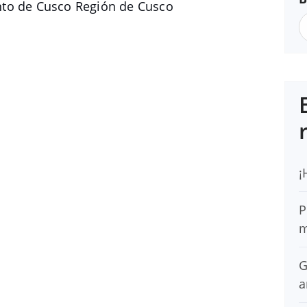
nto de Cusco Región de Cusco
¡
P
m
G
a