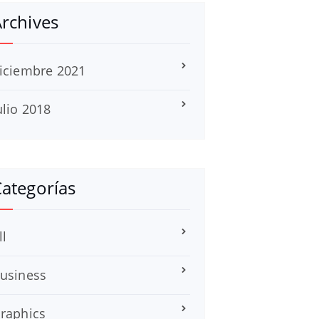
rchives
iciembre 2021
ulio 2018
ategorías
ll
usiness
raphics