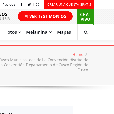
Pedidos
CREAR UNA CUENTA GRATIS
NOS
CHAT
VER TESTIMONIOS
NIERÍA
VIVO
Fotos
Melamina
Mapas
Home
/
Cusco Municipalidad de La Convención distrito de
a Convención Departamento de Cusco Región de
Cusco
uscar