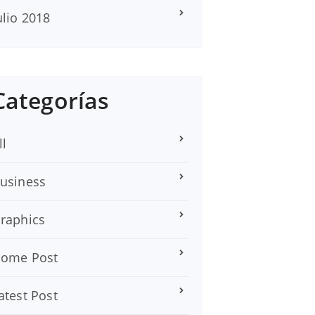
ulio 2018
Categorías
ll
usiness
raphics
ome Post
atest Post