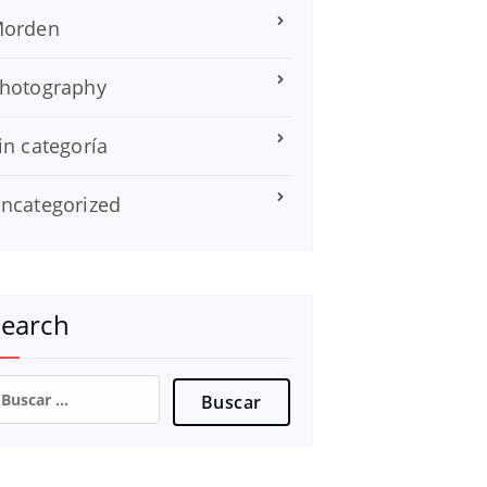
orden
hotography
in categoría
ncategorized
Search
uscar: