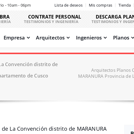
io - 10am - 06pm
Lista de deseos
Mis compras
Tienda
OBRA
CONTRATE PERSONAL
DESCARGA PLA
IERÍA
TESTIMONIOS Y INGENIERÍA
TESTIMONIOS Y INGE
Empresa
Arquitectos
Ingenieros
Planos
La Convención distrito de
Arquitectos Planos 
partamento de Cusco
MARANURA Provincia de L
d de La Convención distrito de MARANURA
B