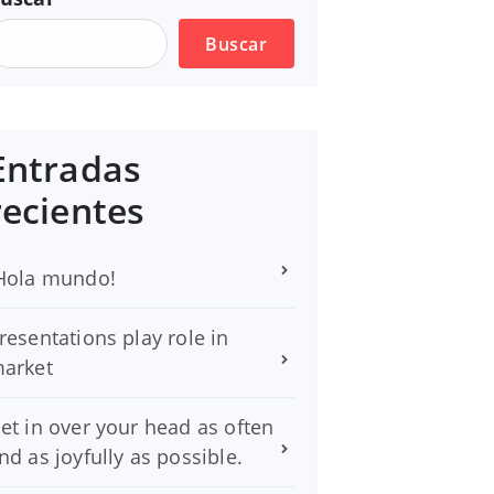
Buscar
Entradas
recientes
Hola mundo!
resentations play role in
arket
et in over your head as often
nd as joyfully as possible.