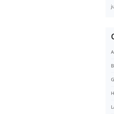
j
A
B
G
H
L