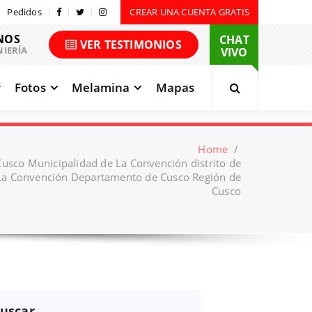
Pedidos
CREAR UNA CUENTA GRATIS
NOS
CHAT
VER TESTIMONIOS
NIERÍA
VIVO
Fotos
Melamina
Mapas
Home
/
Cusco Municipalidad de La Convención distrito de
La Convención Departamento de Cusco Región de
Cusco
uscar