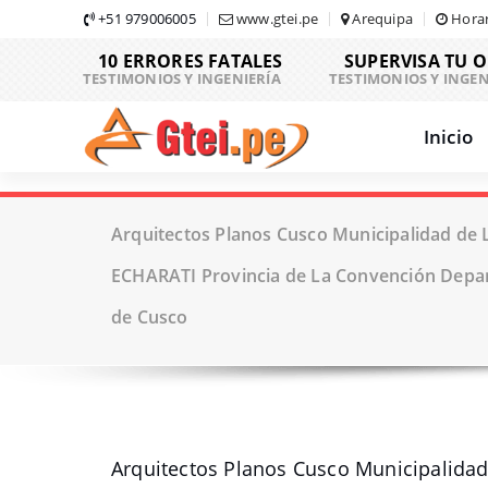
Skip
+51 979006005
www.gtei.pe
Arequipa
Horar
to
10 ERRORES FATALES
SUPERVISA TU 
content
TESTIMONIOS Y INGENIERÍA
TESTIMONIOS Y INGEN
Inicio
Arquitectos Planos Cusco Municipalidad de 
ECHARATI Provincia de La Convención Depa
de Cusco
Arquitectos Planos Cusco Municipalidad