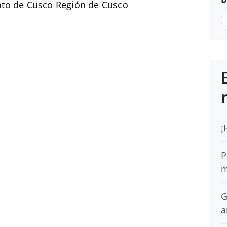
nto de Cusco Región de Cusco
¡
P
m
G
a