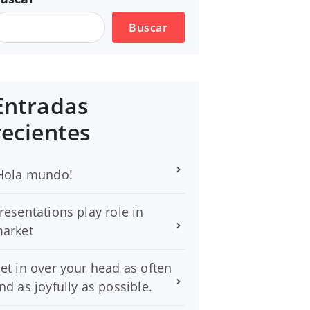
Buscar
Entradas
recientes
Hola mundo!
resentations play role in
arket
et in over your head as often
nd as joyfully as possible.