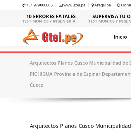
Skip
+51 979006005
www.gtei.pe
Arequipa
Horar
to
10 ERRORES FATALES
SUPERVISA TU 
content
TESTIMONIOS Y INGENIERÍA
TESTIMONIOS Y INGEN
Inicio
Arquitectos Planos Cusco Municipalidad de E
PICHIGUA Provincia de Espinar Departamen
Cusco
Arquitectos Planos Cusco Municipalidad