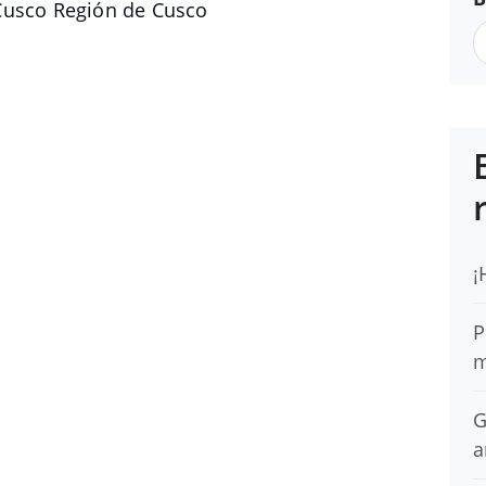
Cusco Región de Cusco
¡
P
m
G
a