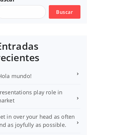
Buscar
Entradas
recientes
Hola mundo!
resentations play role in
arket
et in over your head as often
nd as joyfully as possible.