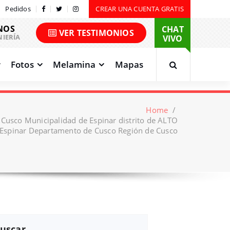
Pedidos
CREAR UNA CUENTA GRATIS
NOS
CHAT
VER TESTIMONIOS
NIERÍA
VIVO
Fotos
Melamina
Mapas
Home
/
 Cusco Municipalidad de Espinar distrito de ALTO
 Espinar Departamento de Cusco Región de Cusco
uscar