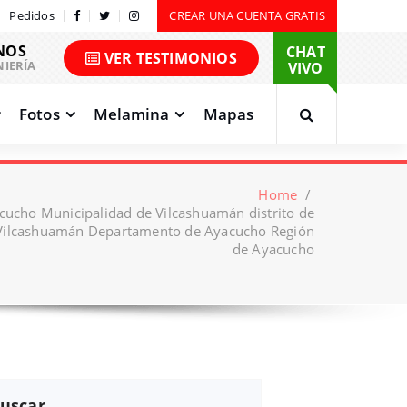
Pedidos
CREAR UNA CUENTA GRATIS
NOS
CHAT
VER TESTIMONIOS
NIERÍA
VIVO
Fotos
Melamina
Mapas
Home
/
cucho Municipalidad de Vilcashuamán distrito de
Vilcashuamán Departamento de Ayacucho Región
de Ayacucho
uscar