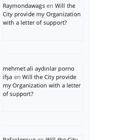
Raymondawags
en
Will the
City provide my Organization
with a letter of support?
mehmet ali aydınlar porno
ifşa
en
Will the City provide
my Organization with a letter
of support?
Rafaelensug
en
Will the City