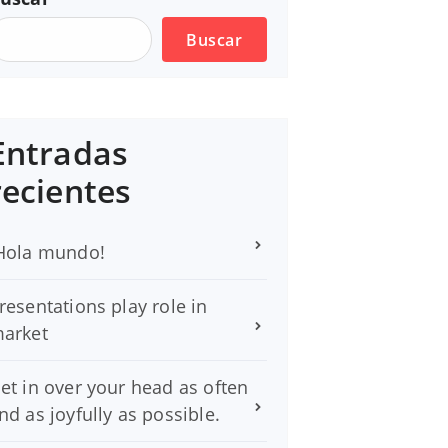
Buscar
Entradas
recientes
Hola mundo!
resentations play role in
arket
et in over your head as often
nd as joyfully as possible.