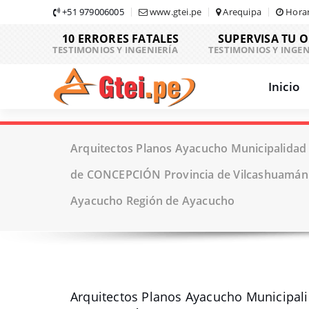
Skip
+51 979006005
www.gtei.pe
Arequipa
Horar
to
10 ERRORES FATALES
SUPERVISA TU 
content
TESTIMONIOS Y INGENIERÍA
TESTIMONIOS Y INGEN
Inicio
Arquitectos Planos Ayacucho Municipalidad 
de CONCEPCIÓN Provincia de Vilcashuamán
Ayacucho Región de Ayacucho
Arquitectos Planos Ayacucho Municipali