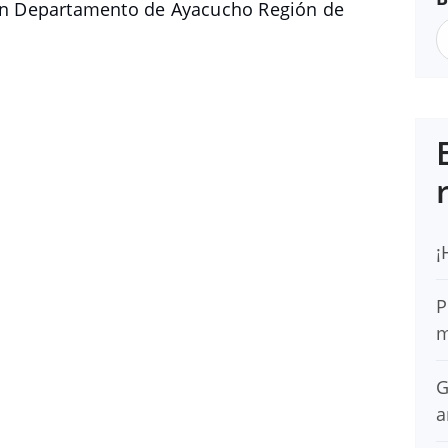
n Departamento de Ayacucho Región de
¡
P
m
G
a