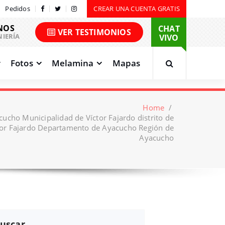
Pedidos
CREAR UNA CUENTA GRATIS
NOS
CHAT
VER TESTIMONIOS
NIERÍA
VIVO
Fotos
Melamina
Mapas
Home
/
cucho Municipalidad de Víctor Fajardo distrito de
or Fajardo Departamento de Ayacucho Región de
Ayacucho
uscar