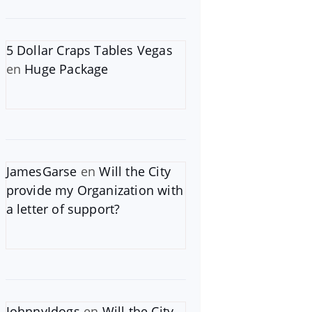
5 Dollar Craps Tables Vegas
en
Huge Package
JamesGarse
en
Will the City
provide my Organization with
a letter of support?
JohnnyIdogs
en
Will the City