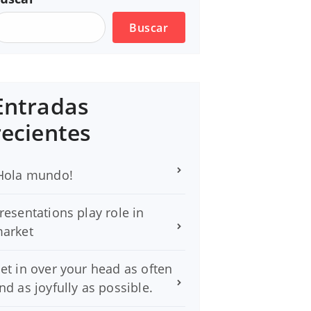
Buscar
Entradas
recientes
Hola mundo!
resentations play role in
arket
et in over your head as often
nd as joyfully as possible.