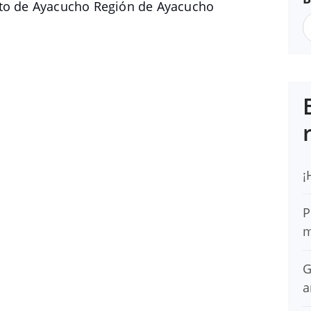
nto de Ayacucho Región de Ayacucho
¡
P
m
G
a