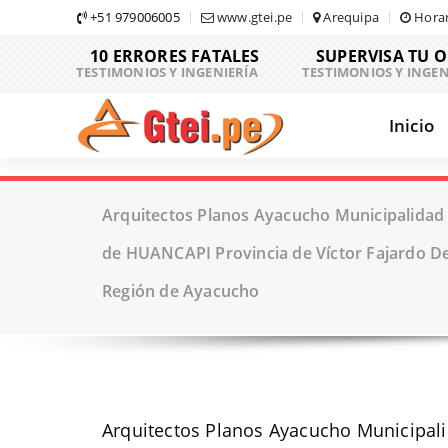
Skip
+51 979006005
www.gtei.pe
Arequipa
Horar
to
10 ERRORES FATALES
SUPERVISA TU 
content
TESTIMONIOS Y INGENIERÍA
TESTIMONIOS Y INGEN
Inicio
Arquitectos Planos Ayacucho Municipalidad d
de HUANCAPI Provincia de Víctor Fajardo 
Región de Ayacucho
Arquitectos Planos Ayacucho Municipali