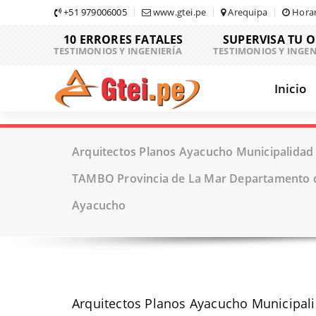
Skip
+51 979006005
www.gtei.pe
Arequipa
Horar
to
10 ERRORES FATALES
SUPERVISA TU 
content
TESTIMONIOS Y INGENIERÍA
TESTIMONIOS Y INGEN
Inicio
Arquitectos Planos Ayacucho Municipalidad 
TAMBO Provincia de La Mar Departamento 
Ayacucho
Arquitectos Planos Ayacucho Municipali