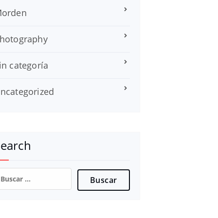
orden
hotography
in categoría
ncategorized
Search
uscar: