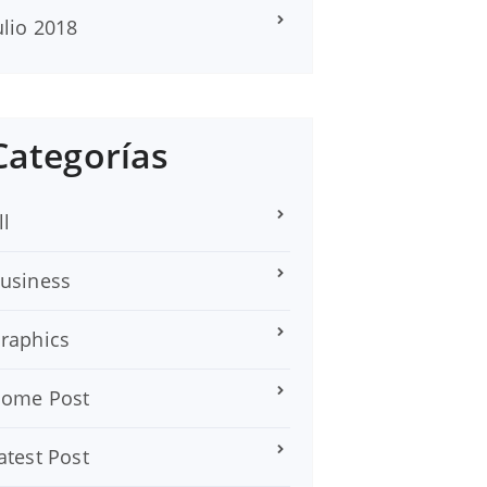
ulio 2018
Categorías
ll
usiness
raphics
ome Post
atest Post