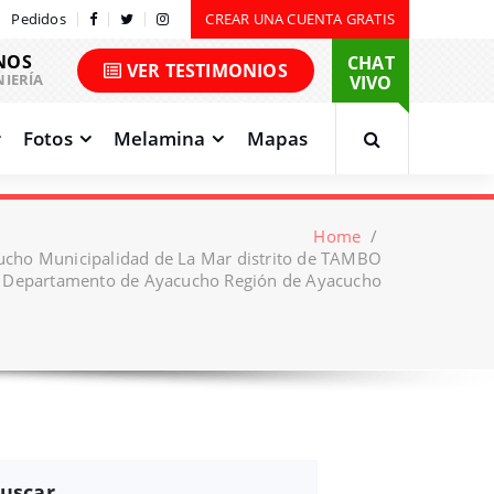
Pedidos
CREAR UNA CUENTA GRATIS
NOS
CHAT
VER TESTIMONIOS
NIERÍA
VIVO
Fotos
Melamina
Mapas
Home
/
ucho Municipalidad de La Mar distrito de TAMBO
r Departamento de Ayacucho Región de Ayacucho
uscar