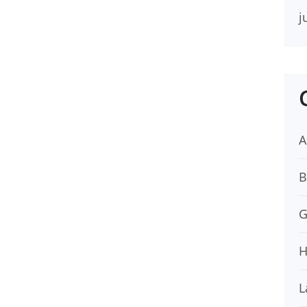
j
A
B
G
H
L