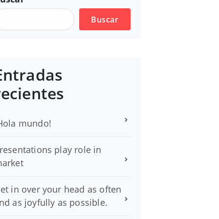
Buscar
Entradas
recientes
Hola mundo!
resentations play role in
arket
et in over your head as often
nd as joyfully as possible.