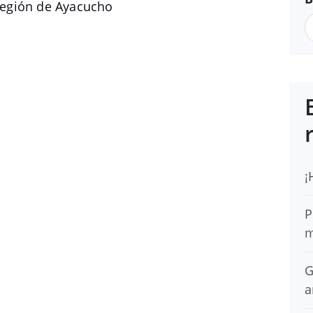
egión de Ayacucho
¡
P
m
G
a