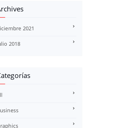
rchives
iciembre 2021
ulio 2018
ategorías
ll
usiness
raphics