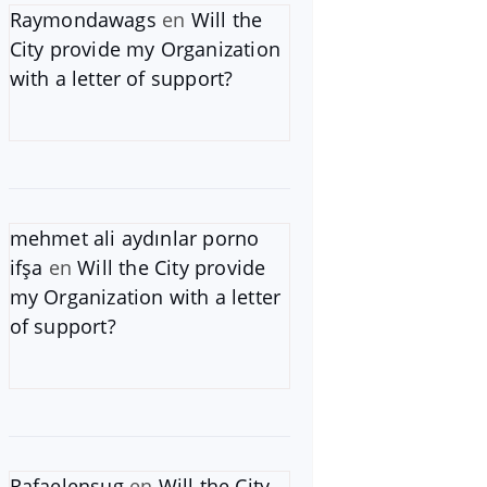
Raymondawags
en
Will the
City provide my Organization
with a letter of support?
mehmet ali aydınlar porno
ifşa
en
Will the City provide
my Organization with a letter
of support?
Rafaelensug
en
Will the City