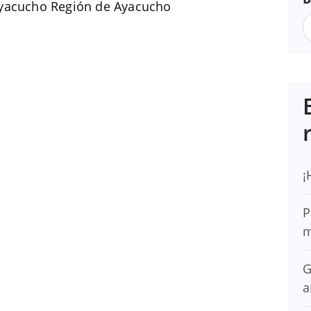
Ayacucho Región de Ayacucho
¡
P
m
G
a