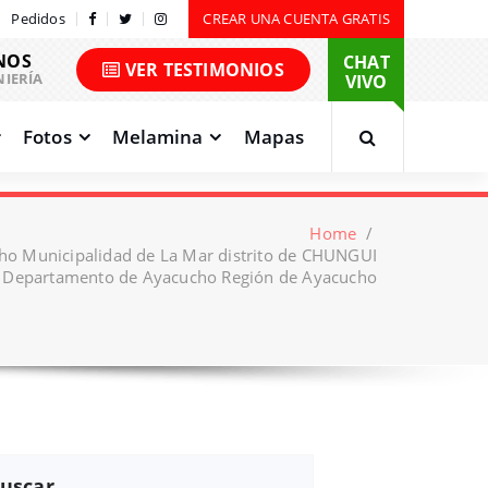
Pedidos
CREAR UNA CUENTA GRATIS
NOS
CHAT
VER TESTIMONIOS
NIERÍA
VIVO
Fotos
Melamina
Mapas
Home
/
ho Municipalidad de La Mar distrito de CHUNGUI
r Departamento de Ayacucho Región de Ayacucho
uscar