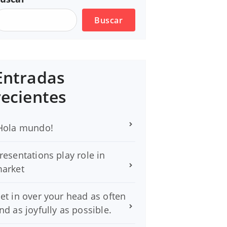
Buscar
Entradas
recientes
Hola mundo!
resentations play role in
arket
et in over your head as often
nd as joyfully as possible.