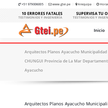
Skip
+51 979006005
www.gtei.pe
Arequipa
Horar
to
10 ERRORES FATALES
SUPERVISA TU 
content
TESTIMONIOS Y INGENIERÍA
TESTIMONIOS Y INGEN
Inicio
Arquitectos Planos Ayacucho Municipalidad 
CHUNGUI Provincia de La Mar Departament
Ayacucho
Arquitectos Planos Ayacucho Municipal