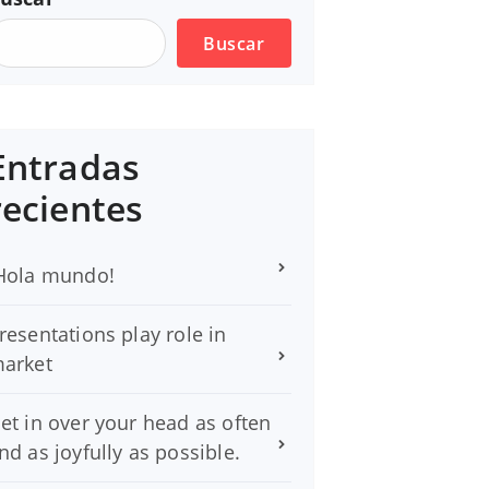
Buscar
Entradas
recientes
Hola mundo!
resentations play role in
arket
et in over your head as often
nd as joyfully as possible.