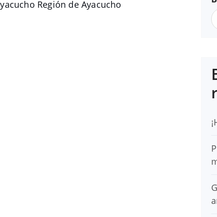
Ayacucho Región de Ayacucho
¡
P
m
G
a