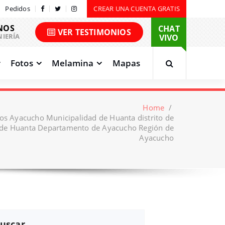
Pedidos
CREAR UNA CUENTA GRATIS
NOS
CHAT
VER TESTIMONIOS
NIERÍA
VIVO
Fotos
Melamina
Mapas
Home
/
nos Ayacucho Municipalidad de Huanta distrito de
e Huanta Departamento de Ayacucho Región de
Ayacucho
uscar