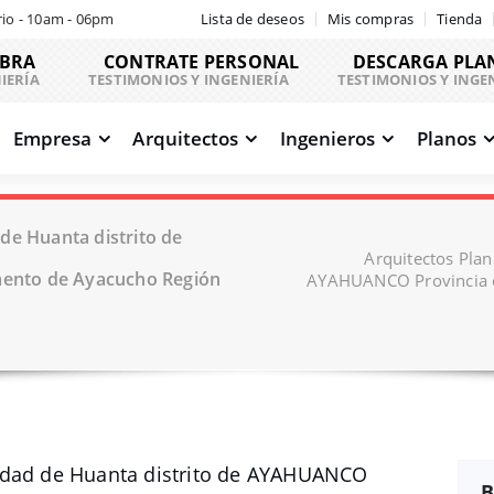
io - 10am - 06pm
Lista de deseos
Mis compras
Tienda
OBRA
CONTRATE PERSONAL
DESCARGA PLA
IERÍA
TESTIMONIOS Y INGENIERÍA
TESTIMONIOS Y INGE
Empresa
Arquitectos
Ingenieros
Planos
de Huanta distrito de
Arquitectos Pla
ento de Ayacucho Región
AYAHUANCO Provincia d
idad de Huanta distrito de AYAHUANCO
B