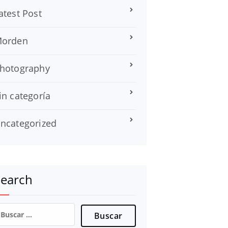
atest Post
orden
hotography
in categoría
ncategorized
Search
uscar: