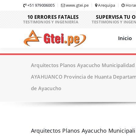
Skip
+51 979006005
www.gtei.pe
Arequipa
Horar
to
10 ERRORES FATALES
SUPERVISA TU 
content
TESTIMONIOS Y INGENIERÍA
TESTIMONIOS Y INGEN
Inicio
Arquitectos Planos Ayacucho Municipalidad 
AYAHUANCO Provincia de Huanta Departam
de Ayacucho
Arquitectos Planos Ayacucho Municipal