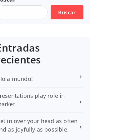
Buscar
Entradas
recientes
Hola mundo!
resentations play role in
arket
et in over your head as often
nd as joyfully as possible.