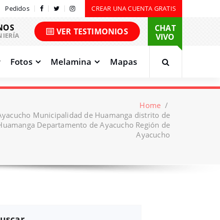
Pedidos
CREAR UNA CUENTA GRATIS
NOS
CHAT
VER TESTIMONIOS
NIERÍA
VIVO
Fotos
Melamina
Mapas
Home
/
Ayacucho Municipalidad de Huamanga distrito de
Huamanga Departamento de Ayacucho Región de
Ayacucho
uscar