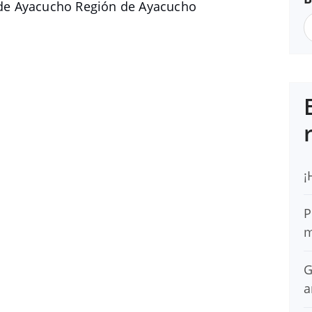
de Ayacucho Región de Ayacucho
¡
P
m
G
a