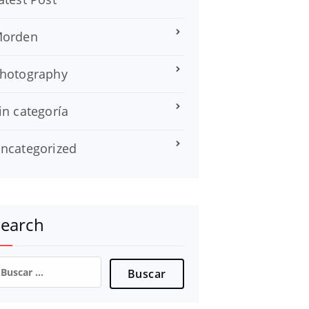
orden
hotography
in categoría
ncategorized
Search
uscar: