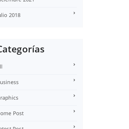
ulio 2018
Categorías
ll
usiness
raphics
ome Post
atest Post