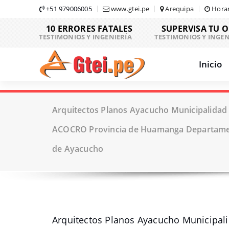
Skip
+51 979006005
www.gtei.pe
Arequipa
Horar
to
10 ERRORES FATALES
SUPERVISA TU 
content
TESTIMONIOS Y INGENIERÍA
TESTIMONIOS Y INGEN
Inicio
Arquitectos Planos Ayacucho Municipalidad
ACOCRO Provincia de Huamanga Departame
de Ayacucho
Arquitectos Planos Ayacucho Municipa