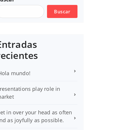
Buscar
Entradas
recientes
Hola mundo!
resentations play role in
arket
et in over your head as often
nd as joyfully as possible.