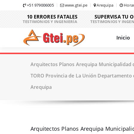
Skip
+51 979006005
www.gtei.pe
Arequipa
Horar
to
10 ERRORES FATALES
SUPERVISA TU 
content
TESTIMONIOS Y INGENIERÍA
TESTIMONIOS Y INGEN
Inicio
Arquitectos Planos Arequipa Municipalidad d
TORO Provincia de La Unión Departamento 
Arequipa
Arquitectos Planos Arequipa Municipali