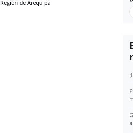
 Región de Arequipa
¡
P
m
G
a