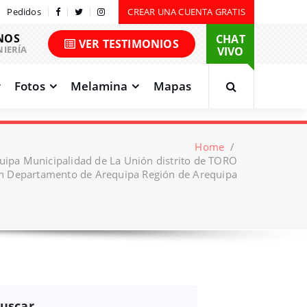
Pedidos
CREAR UNA CUENTA GRATIS
NOS
CHAT
VER TESTIMONIOS
NIERÍA
VIVO
Fotos
Melamina
Mapas
Home
/
uipa Municipalidad de La Unión distrito de TORO
ón Departamento de Arequipa Región de Arequipa
uscar