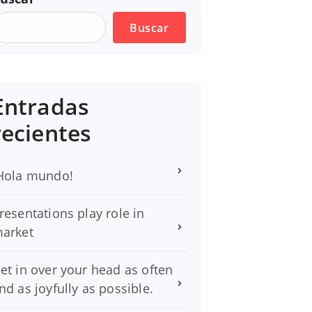
Buscar
Entradas
recientes
Hola mundo!
resentations play role in
arket
et in over your head as often
nd as joyfully as possible.