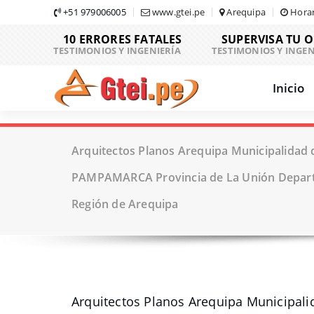
Skip
+51 979006005
www.gtei.pe
Arequipa
Horar
to
10 ERRORES FATALES
SUPERVISA TU 
content
TESTIMONIOS Y INGENIERÍA
TESTIMONIOS Y INGEN
Inicio
Arquitectos Planos Arequipa Municipalidad d
PAMPAMARCA Provincia de La Unión Depar
Región de Arequipa
Arquitectos Planos Arequipa Municipal