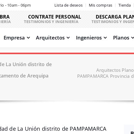
io - 10am - 06pm
Lista de deseos
Mis compras
Tienda
OBRA
CONTRATE PERSONAL
DESCARGA PLA
IERÍA
TESTIMONIOS Y INGENIERÍA
TESTIMONIOS Y INGE
Empresa
Arquitectos
Ingenieros
Planos
e La Unión distrito de
Arquitectos Plano
tamento de Arequipa
PAMPAMARCA Provincia de
idad de La Unión distrito de PAMPAMARCA
B