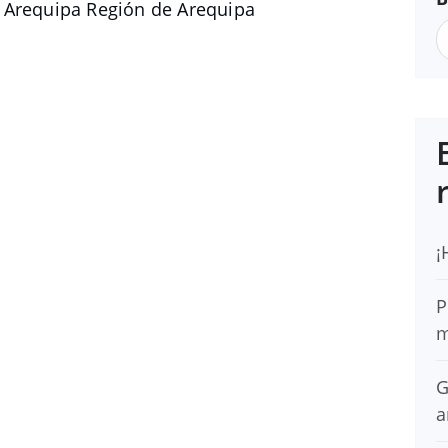
 Arequipa Región de Arequipa
¡
P
m
G
a