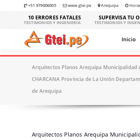
Skip
+51 979006005
www.gtei.pe
Arequipa
Horar
to
10 ERRORES FATALES
SUPERVISA TU 
content
TESTIMONIOS Y INGENIERÍA
TESTIMONIOS Y INGEN
Inicio
Arquitectos Planos Arequipa Municipalidad d
CHARCANA Provincia de La Unión Departam
de Arequipa
Arquitectos Planos Arequipa Municipal