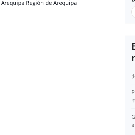
 Arequipa Región de Arequipa
¡
P
m
G
a