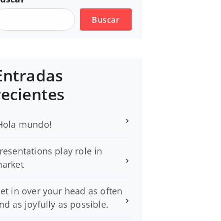
Buscar
Entradas
recientes
Hola mundo!
resentations play role in
arket
et in over your head as often
nd as joyfully as possible.