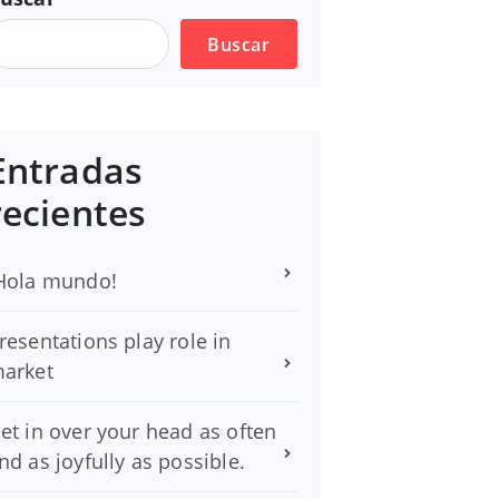
Buscar
Entradas
recientes
Hola mundo!
resentations play role in
arket
et in over your head as often
nd as joyfully as possible.