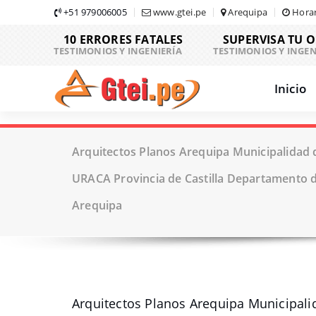
Skip
+51 979006005
www.gtei.pe
Arequipa
Horar
to
10 ERRORES FATALES
SUPERVISA TU 
content
TESTIMONIOS Y INGENIERÍA
TESTIMONIOS Y INGEN
Inicio
Arquitectos Planos Arequipa Municipalidad de
URACA Provincia de Castilla Departamento 
Arequipa
Arquitectos Planos Arequipa Municipalid