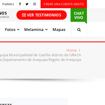
Pedidos
CREAR UNA CUENTA GRATIS
NOS
CHAT
VER TESTIMONIOS
NIERÍA
VIVO
Fotos
Melamina
Mapas
Home
/
uipa Municipalidad de Castilla distrito de URACA
lla Departamento de Arequipa Región de Arequipa
uscar