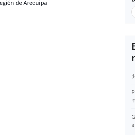
Región de Arequipa
¡
P
m
G
a