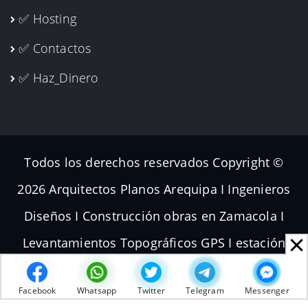
✅ Hosting
✅ Contactos
✅ Haz_Dinero
Todos los derechos reservados Copyright ©
2026 Arquitectos Planos Arequipa I Ingenieros
Diseños I Construcción obras en Zamacola I
Levantamientos Topográficos GPS I estación
total Dron I Volador Planos de Subdivisiones I
Facebook
Whatsapp
Twitter
Telegram
Messenger
Terrenos Parcelas Topografías | [
WWW.GTEI.PE
]