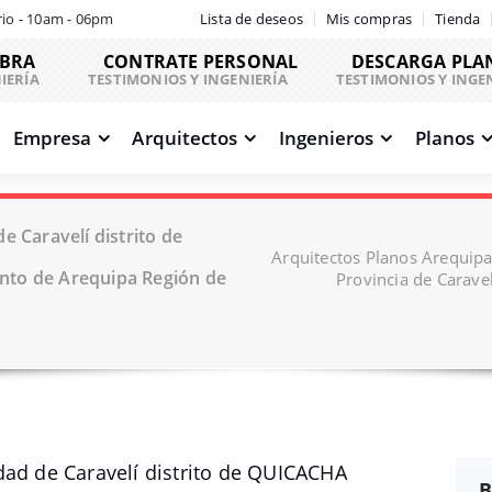
io - 10am - 06pm
Lista de deseos
Mis compras
Tienda
OBRA
CONTRATE PERSONAL
DESCARGA PLA
IERÍA
TESTIMONIOS Y INGENIERÍA
TESTIMONIOS Y INGE
Empresa
Arquitectos
Ingenieros
Planos
e Caravelí distrito de
Arquitectos Planos Arequipa
nto de Arequipa Región de
Provincia de Carav
dad de Caravelí distrito de QUICACHA
B