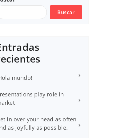
Buscar
Entradas
recientes
Hola mundo!
resentations play role in
arket
et in over your head as often
nd as joyfully as possible.