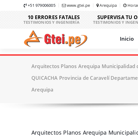
Skip
+51 979006005
www.gtei.pe
Arequipa
Horar
to
10 ERRORES FATALES
SUPERVISA TU 
content
TESTIMONIOS Y INGENIERÍA
TESTIMONIOS Y INGEN
Inicio
Arquitectos Planos Arequipa Municipalidad d
QUICACHA Provincia de Caravelí Departame
Arequipa
Arquitectos Planos Arequipa Municipali