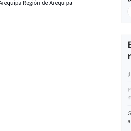
 Arequipa Región de Arequipa
¡
P
m
G
a