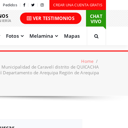
Pedidos
CREAR UNA CUENTA GRATIS
NOS
CHAT
VER TESTIMONIOS
NIERÍA
VIVO
Fotos
Melamina
Mapas
Home
/
 Municipalidad de Caravelí distrito de QUICACHA
elí Departamento de Arequipa Región de Arequipa
uscar