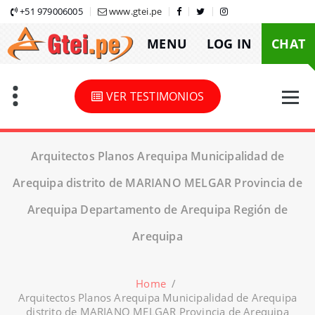
Skip
+51 979006005
www.gtei.pe
to
MENU
LOG IN
CHAT
content
VER TESTIMONIOS
Arquitectos Planos Arequipa Municipalidad de
Arequipa distrito de MARIANO MELGAR Provincia de
Arequipa Departamento de Arequipa Región de
Arequipa
Home
/
Arquitectos Planos Arequipa Municipalidad de Arequipa
distrito de MARIANO MELGAR Provincia de Arequipa