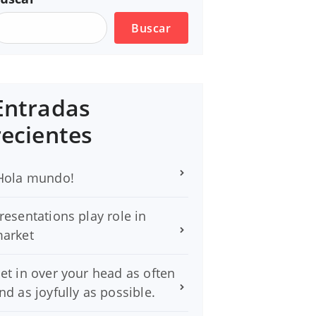
Buscar
Entradas
recientes
Hola mundo!
resentations play role in
arket
et in over your head as often
nd as joyfully as possible.