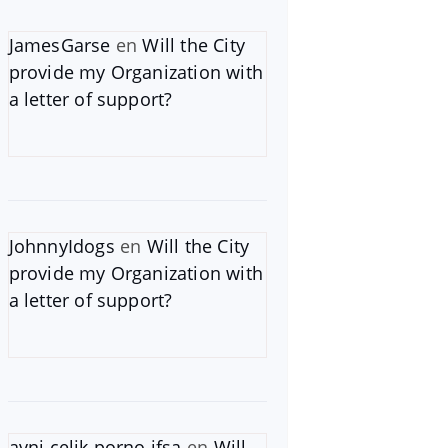
JamesGarse
en
Will the City
provide my Organization with
a letter of support?
JohnnyIdogs
en
Will the City
provide my Organization with
a letter of support?
avni çelik porno ifşa
en
Will