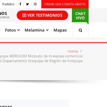
Pedidos
CREAR UNA CUENTA GRATIS
NOS
CHAT
VER TESTIMONIOS
NIERÍA
VIVO
Fotos
Melamina
Mapas
Home
/
equipa MERCADO Mossuto de Arequipa comercios
s Departamento Arequipa de Región de Arequipa
uscar