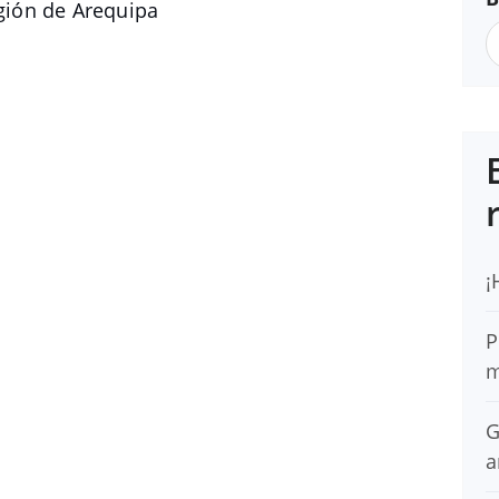
ión de Arequipa
¡
P
m
G
a