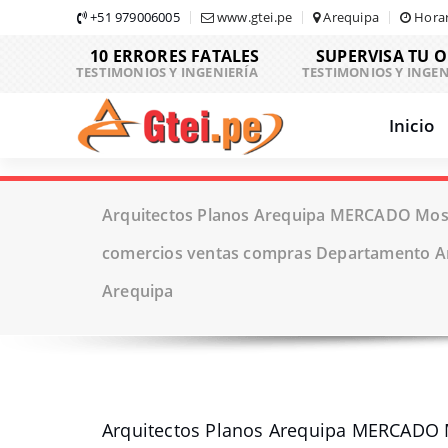
Skip
+51 979006005
www.gtei.pe
Arequipa
Horar
to
10 ERRORES FATALES
SUPERVISA TU 
content
TESTIMONIOS Y INGENIERÍA
TESTIMONIOS Y INGEN
Inicio
Arquitectos Planos Arequipa MERCADO Mos
comercios ventas compras Departamento Ar
Arequipa
Arquitectos Planos Arequipa MERCADO 