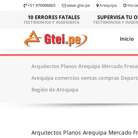
Skip
+51 979006005
www.gtei.pe
Arequipa
Horar
to
10 ERRORES FATALES
SUPERVISA TU 
content
TESTIMONIOS Y INGENIERÍA
TESTIMONIOS Y INGEN
Inicio
Arquitectos Planos Arequipa Mercado Fresas
Arequipa comercios ventas compras Depar
Región de Arequipa
Arquitectos Planos Arequipa Mercado Fr