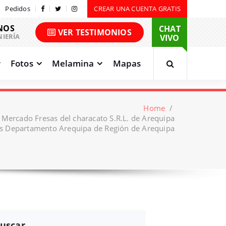
Pedidos
CREAR UNA CUENTA GRATIS
NOS
CHAT
VER TESTIMONIOS
NIERÍA
VIVO
Fotos
Melamina
Mapas
Home
/
 Mercado Fresas del characato S.R.L. de Arequipa
s Departamento Arequipa de Región de Arequipa
uscar