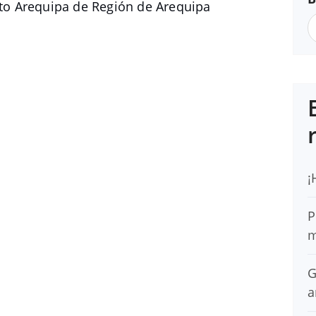
o Arequipa de Región de Arequipa
¡
P
m
G
a