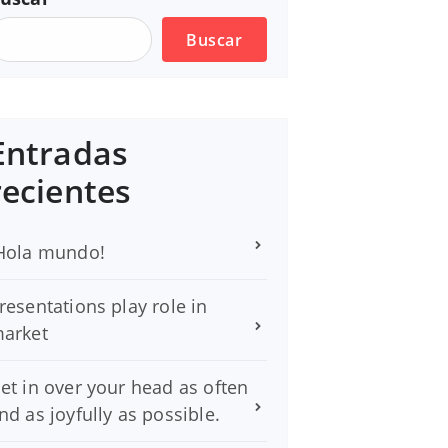
Buscar
Entradas
recientes
Hola mundo!
resentations play role in
arket
et in over your head as often
nd as joyfully as possible.