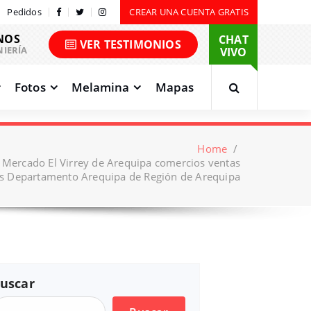
Pedidos
CREAR UNA CUENTA GRATIS
NOS
CHAT
VER TESTIMONIOS
NIERÍA
VIVO
Fotos
Melamina
Mapas
Home
/
 Mercado El Virrey de Arequipa comercios ventas
 Departamento Arequipa de Región de Arequipa
uscar