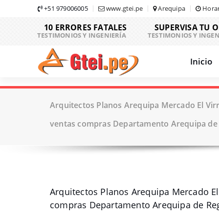
Skip
+51 979006005
www.gtei.pe
Arequipa
Horar
to
10 ERRORES FATALES
SUPERVISA TU 
content
TESTIMONIOS Y INGENIERÍA
TESTIMONIOS Y INGEN
Inicio
Arquitectos Planos Arequipa Mercado El Vir
ventas compras Departamento Arequipa de 
Arquitectos Planos Arequipa Mercado El
compras Departamento Arequipa de Reg