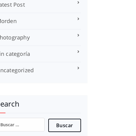
atest Post
orden
hotography
in categoría
ncategorized
Search
uscar: