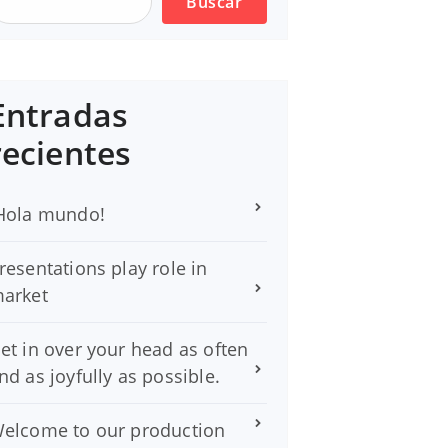
Buscar
Entradas
recientes
Hola mundo!
resentations play role in
arket
et in over your head as often
nd as joyfully as possible.
elcome to our production