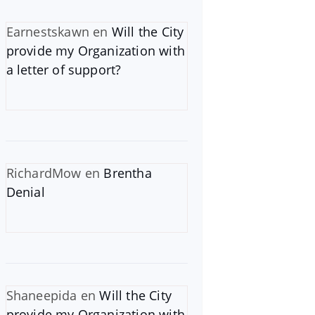
Earnestskawn
en
Will the City
provide my Organization with
a letter of support?
RichardMow
en
Brentha
Denial
Shaneepida
en
Will the City
provide my Organization with