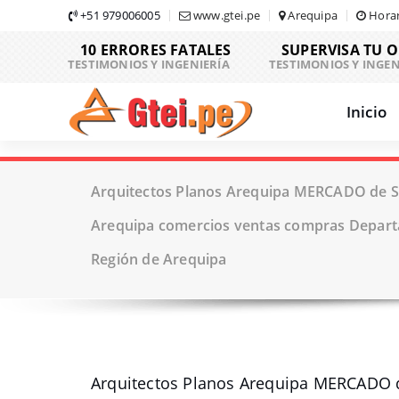
Skip
+51 979006005
www.gtei.pe
Arequipa
Horar
to
10 ERRORES FATALES
SUPERVISA TU 
content
TESTIMONIOS Y INGENIERÍA
TESTIMONIOS Y INGEN
Inicio
Arquitectos Planos Arequipa MERCADO de Se
Arequipa comercios ventas compras Depar
Región de Arequipa
Arquitectos Planos Arequipa MERCADO d