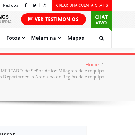
Pedidos
CREAR UNA CUENTA GRATIS
NOS
CHAT
VER TESTIMONIOS
NIERÍA
VIVO
Fotos
Melamina
Mapas
Home
/
a MERCADO de Señor de los Milagros de Arequipa
s Departamento Arequipa de Región de Arequipa
uscar