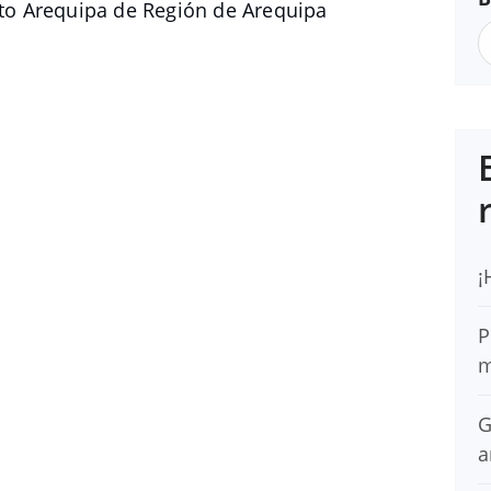
o Arequipa de Región de Arequipa
¡
P
m
G
a