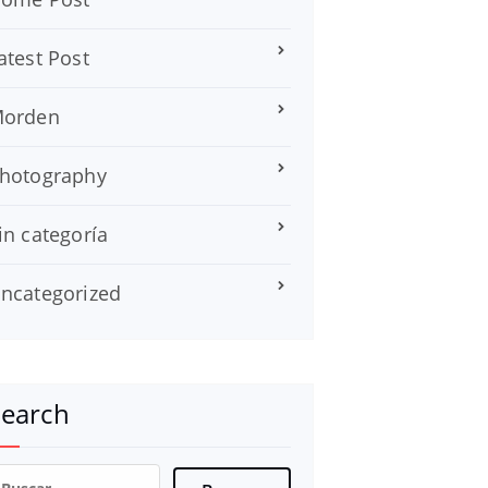
atest Post
orden
hotography
in categoría
ncategorized
Search
uscar: