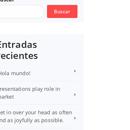
Buscar
Entradas
recientes
Hola mundo!
resentations play role in
arket
et in over your head as often
nd as joyfully as possible.