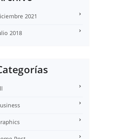
iciembre 2021
ulio 2018
Categorías
ll
usiness
raphics
ome Post