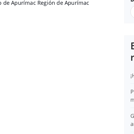
o de Apurímac Región de Apurímac
¡
P
m
G
a