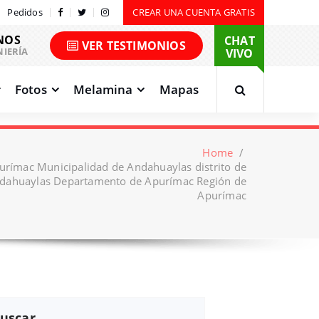
Pedidos
CREAR UNA CUENTA GRATIS
NOS
CHAT
VER TESTIMONIOS
NIERÍA
VIVO
Fotos
Melamina
Mapas
Home
/
urímac Municipalidad de Andahuaylas distrito de
dahuaylas Departamento de Apurímac Región de
Apurímac
uscar