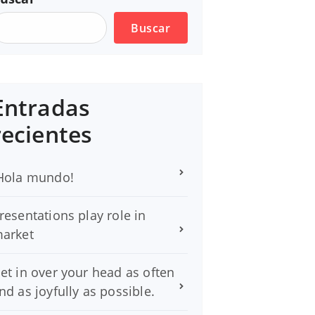
Buscar
Entradas
recientes
Hola mundo!
resentations play role in
arket
et in over your head as often
nd as joyfully as possible.