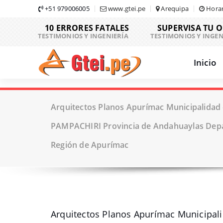
Skip
+51 979006005
www.gtei.pe
Arequipa
Horar
to
10 ERRORES FATALES
SUPERVISA TU 
content
TESTIMONIOS Y INGENIERÍA
TESTIMONIOS Y INGEN
Inicio
Arquitectos Planos Apurímac Municipalidad 
PAMPACHIRI Provincia de Andahuaylas Dep
Región de Apurímac
Arquitectos Planos Apurímac Municipal