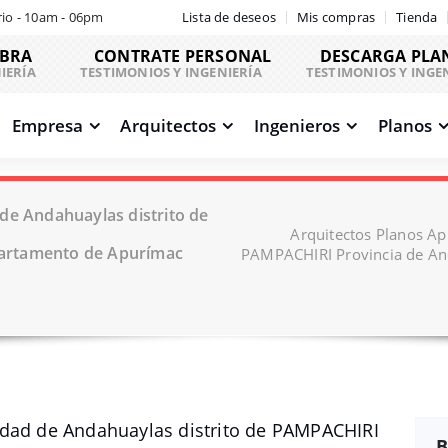
io - 10am - 06pm
Lista de deseos
Mis compras
Tienda
OBRA
CONTRATE PERSONAL
DESCARGA PLA
IERÍA
TESTIMONIOS Y INGENIERÍA
TESTIMONIOS Y INGE
Empresa
Arquitectos
Ingenieros
Planos
de Andahuaylas distrito de
Arquitectos Planos Ap
artamento de Apurímac
PAMPACHIRI Provincia de An
idad de Andahuaylas distrito de PAMPACHIRI
B