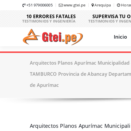
Skip
+51 979006005
www.gtei.pe
Arequipa
Horar
to
10 ERRORES FATALES
SUPERVISA TU 
content
TESTIMONIOS Y INGENIERÍA
TESTIMONIOS Y INGEN
Inicio
Arquitectos Planos Apurímac Municipalidad 
TAMBURCO Provincia de Abancay Departam
de Apurímac
Arquitectos Planos Apurímac Municipal