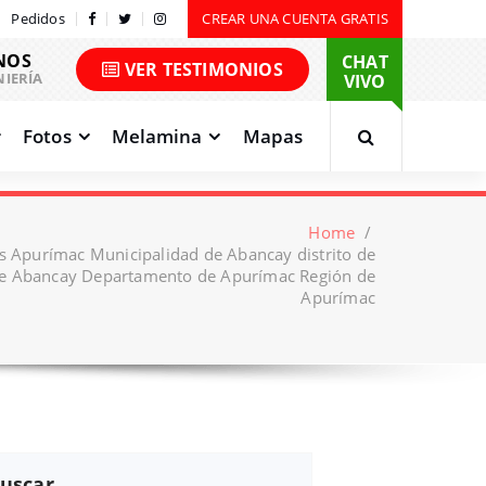
Pedidos
CREAR UNA CUENTA GRATIS
NOS
CHAT
VER TESTIMONIOS
NIERÍA
VIVO
Fotos
Melamina
Mapas
Home
/
s Apurímac Municipalidad de Abancay distrito de
 Abancay Departamento de Apurímac Región de
Apurímac
uscar