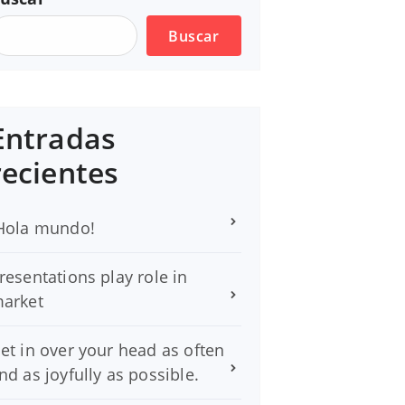
Buscar
Entradas
recientes
Hola mundo!
resentations play role in
arket
et in over your head as often
nd as joyfully as possible.