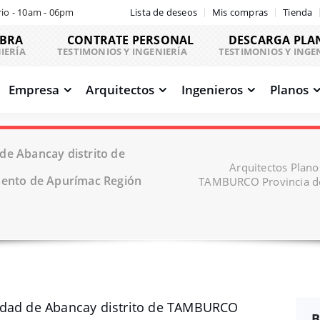
io - 10am - 06pm
Lista de deseos
Mis compras
Tienda
OBRA
CONTRATE PERSONAL
DESCARGA PLA
IERÍA
TESTIMONIOS Y INGENIERÍA
TESTIMONIOS Y INGE
Empresa
Arquitectos
Ingenieros
Planos
de Abancay distrito de
Arquitectos Plano
ento de Apurímac Región
TAMBURCO Provincia de
idad de Abancay distrito de TAMBURCO
B