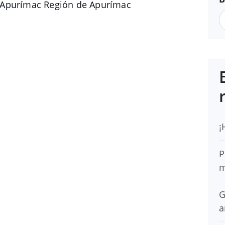
 Apurímac Región de Apurímac
¡
P
m
G
a