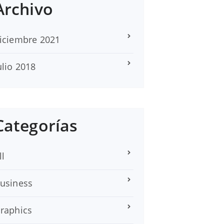
Archivo
iciembre 2021
ulio 2018
Categorías
ll
usiness
raphics