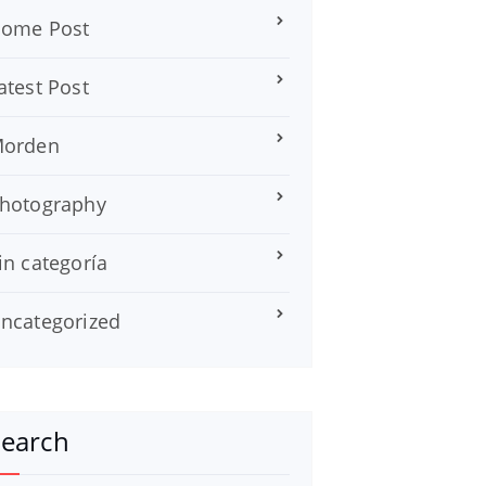
ome Post
atest Post
orden
hotography
in categoría
ncategorized
Search