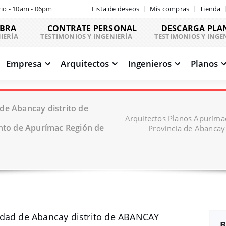
io - 10am - 06pm
Lista de deseos
Mis compras
Tienda
OBRA
CONTRATE PERSONAL
DESCARGA PLA
IERÍA
TESTIMONIOS Y INGENIERÍA
TESTIMONIOS Y INGE
Empresa
Arquitectos
Ingenieros
Planos
de Abancay distrito de
Arquitectos Planos Apuríma
to de Apurímac Región de
Provincia de Abanca
idad de Abancay distrito de ABANCAY
B