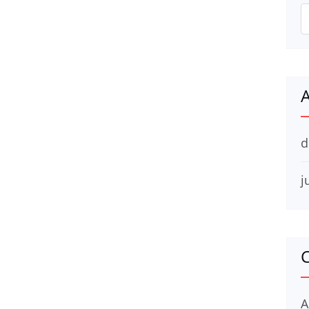
B
A
d
j
C
A