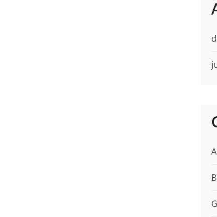
d
j
A
B
G