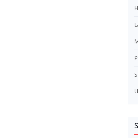
H
L
M
P
S
U