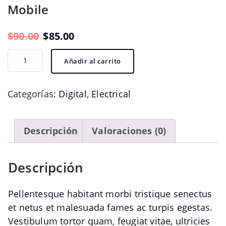
Mobile
El
El
$
90.00
$
85.00
precio
precio
Mobile
Añadir al carrito
original
actual
cantidad
era:
es:
Categorías:
Digital
,
Electrical
$90.00.
$85.00.
Descripción
Valoraciones (0)
Descripción
Pellentesque habitant morbi tristique senectus
et netus et malesuada fames ac turpis egestas.
Vestibulum tortor quam, feugiat vitae, ultricies