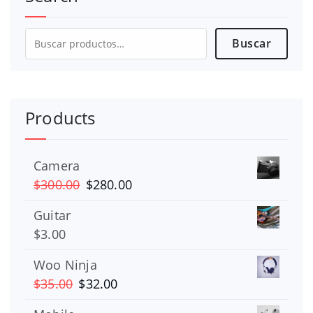
Buscar
Buscar
por:
Products
Camera
El
El
$
300.00
$
280.00
precio
precio
Guitar
original
actual
$
3.00
era:
es:
$300.00.
$280.00.
Woo Ninja
El
El
$
35.00
$
32.00
precio
precio