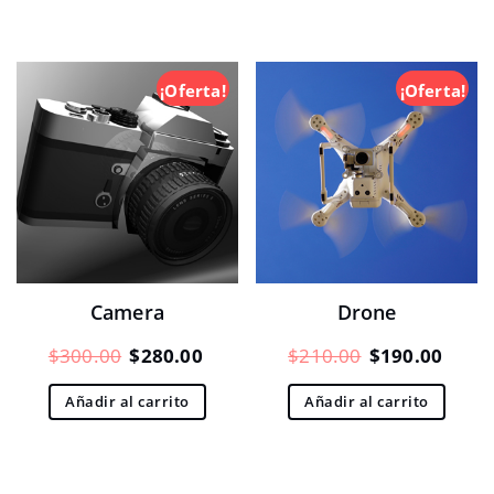
¡Oferta!
¡Oferta!
Camera
Drone
El
El
El
El
$
300.00
$
280.00
$
210.00
$
190.00
precio
precio
precio
preci
Añadir al carrito
Añadir al carrito
original
actual
original
actua
era:
es:
era:
es:
$300.00.
$280.00.
$210.00.
$190.