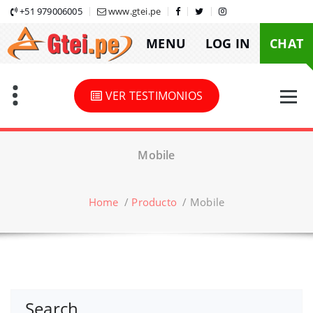
Skip
+51 979006005
www.gtei.pe
to
MENU
LOG IN
CHAT
content
VER TESTIMONIOS
Mobile
Home
/
Producto
/
Mobile
Search