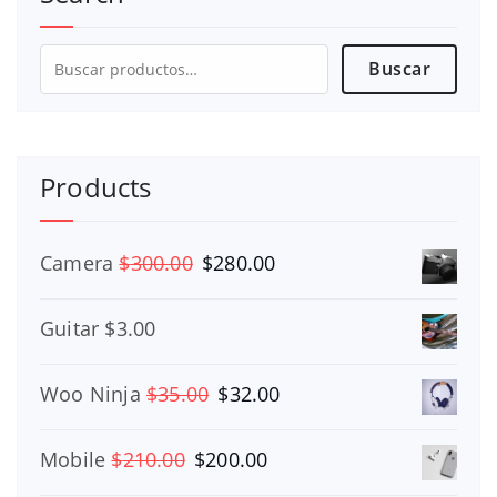
Buscar
Buscar
por:
Products
El
El
Camera
$
300.00
$
280.00
precio
precio
original
actual
Guitar
$
3.00
era:
es:
$300.00.
$280.00.
El
El
Woo Ninja
$
35.00
$
32.00
precio
precio
original
actual
El
El
Mobile
$
210.00
$
200.00
era:
es:
precio
precio