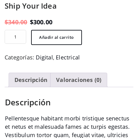
Ship Your Idea
El
El
$
340.00
$
300.00
precio
precio
Ship
Añadir al carrito
original
actual
Your
era:
es:
Idea
Categorías:
Digital
,
Electrical
$340.00.
$300.00.
cantidad
Descripción
Valoraciones (0)
Descripción
Pellentesque habitant morbi tristique senectus
et netus et malesuada fames ac turpis egestas.
Vestibulum tortor quam, feugiat vitae, ultricies