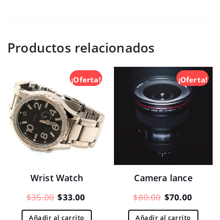
Productos relacionados
¡Oferta!
¡Oferta!
Wrist Watch
Camera lance
El
El
El
El
$
35.00
$
33.00
$
80.00
$
70.00
precio
precio
precio
precio
Añadir al carrito
Añadir al carrito