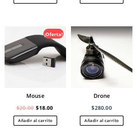
original
actual
original
actual
era:
es:
era:
es:
$35.00.
$33.00.
$80.00.
$70.00
¡Oferta!
Mouse
Drone
El
El
$
20.00
$
18.00
$
280.00
precio
precio
Añadir al carrito
Añadir al carrito
original
actual
era:
es: