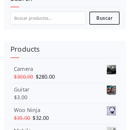
Buscar
Buscar
por:
Products
Camera
El
El
$
300.00
$
280.00
precio
precio
Guitar
original
actual
$
3.00
era:
es:
$300.00.
$280.00.
Woo Ninja
El
El
$
35.00
$
32.00
precio
precio