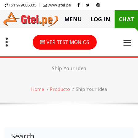
Skip
+51 979006005
www.gtei.pe
to
MENU
LOG IN
CHAT
content
VER TESTIMONIOS
Ship Your Idea
Home
/
Producto
/
Ship Your Idea
Search