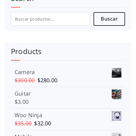
Buscar
Buscar
por:
Products
Camera
El
El
$
300.00
$
280.00
precio
precio
Guitar
original
actual
$
3.00
era:
es:
$300.00.
$280.00.
Woo Ninja
El
El
$
35.00
$
32.00
precio
precio