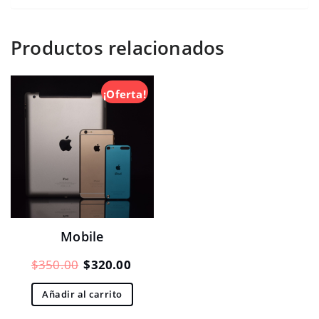
Productos relacionados
¡Oferta!
Mobile
El
El
$
350.00
$
320.00
precio
precio
Añadir al carrito
original
actual
era:
es: