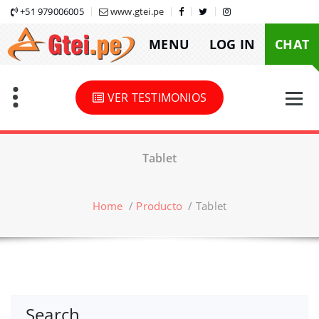
Skip
+51 979006005
www.gtei.pe
to
MENU
LOG IN
CHAT
content
VER TESTIMONIOS
Tablet
Home
/
Producto
/
Tablet
Search