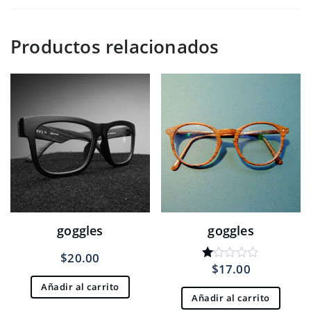
Productos relacionados
goggles
goggles
$
20.00
$
17.00
Valorado
con
Añadir al carrito
1.00
Añadir al carrito
de
5