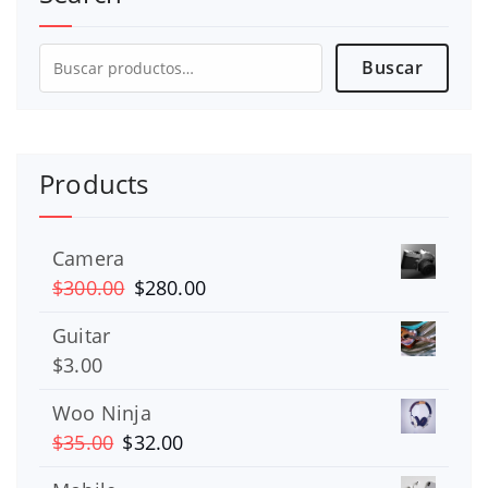
Buscar
Buscar
por:
Products
Camera
El
El
$
300.00
$
280.00
precio
precio
Guitar
original
actual
$
3.00
era:
es:
$300.00.
$280.00.
Woo Ninja
El
El
$
35.00
$
32.00
precio
precio