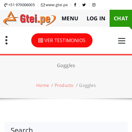
Skip
+51 979006005
www.gtei.pe
to
MENU
LOG IN
CHAT
content
VER TESTIMONIOS
Goggles
Home
/
Producto
/
Goggles
Search